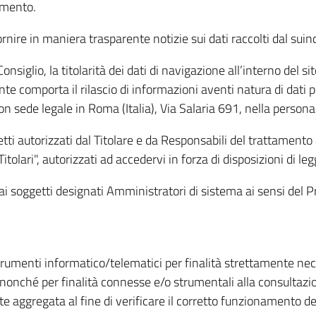
amento.
ire in maniera trasparente notizie sui dati raccolti dal suindic
nsiglio, la titolarità dei dati di navigazione all’interno del sit
te comporta il rilascio di informazioni aventi natura di dati per
, con sede legale in Roma (Italia), Via Salaria 691, nella per
getti autorizzati dal Titolare e da Responsabili del trattament
Titolari", autorizzati ad accedervi in forza di disposizioni di 
i dai soggetti designati Amministratori di sistema ai sensi de
strumenti informatico/telematici per finalità strettamente ne
nonché per finalità connesse e/o strumentali alla consultazion
 aggregata al fine di verificare il corretto funzionamento del