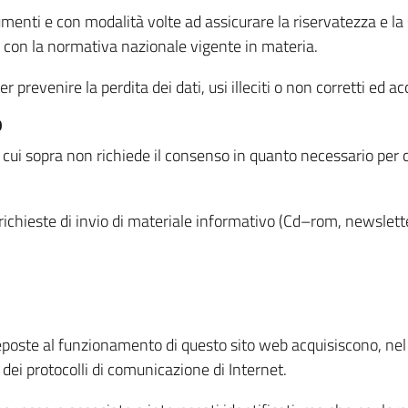
menti e con modalità volte ad assicurare la riservatezza e la s
à con la normativa nazionale vigente in materia.
prevenire la perdita dei dati, usi illeciti o non corretti ed ac
O
 di cui sopra non richiede il consenso in quanto necessario per
o richieste di invio di materiale informativo (Cd–rom, newsletter
eposte al funzionamento di questo sito web acquisiscono, nel c
 dei protocolli di comunicazione di Internet.