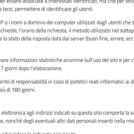
per essere associate a interessati identificati, ma che per lo
terzi, permettere di identificare gli utenti.
 IP o i nomi a dominio dei computer utilizzati dagli utenti che s
hieste, l’orario della richiesta, il metodo utilizzato nel sottop
 lo stato della risposta data dal server (buon fine, errore, ecc
cavare informazioni statistiche anonime sull’uso del sito e per
 giorni dopo l’elaborazione.
nto di responsabilità in caso di ipotetici reati informatici ai 
iù di 180 giorni.
a elettronica agli indirizzi indicati su questo sito comporta la 
, nonché degli eventuali altri dati personali inseriti nella mis