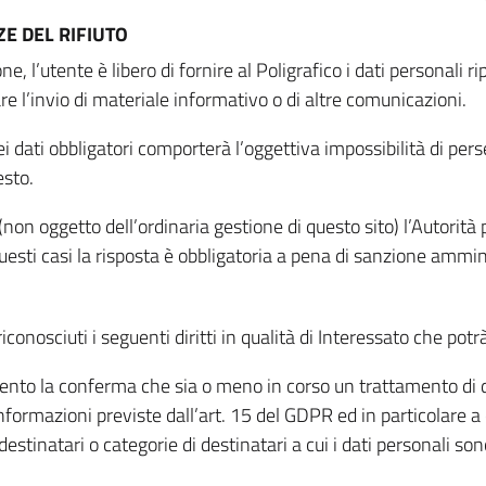
E DEL RIFIUTO
ne, l’utente è libero di fornire al Poligrafico i dati personali 
tare l’invio di materiale informativo o di altre comunicazioni.
 dati obbligatori comporterà l’oggettiva impossibilità di perseg
esto.
non oggetto dell’ordinaria gestione di questo sito) l’Autorità p
questi casi la risposta è obbligatoria a pena di sanzione ammin
riconosciuti i seguenti diritti in qualità di Interessato che potr
tamento la conferma che sia o meno in corso un trattamento di d
informazioni previste dall’art. 15 del GDPR ed in particolare a q
 destinatari o categorie di destinatari a cui i dati personali so