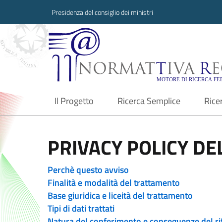
Presidenza del consiglio dei ministri
Normattiva Region
Il Progetto
Ricerca Semplice
Rice
current
PRIVACY POLICY DEL
Perchè questo avviso
Finalità e modalità del trattamento
Base giuridica e liceità del trattamento
Tipi di dati trattati
Natura del conferimento e conseguenze del ri