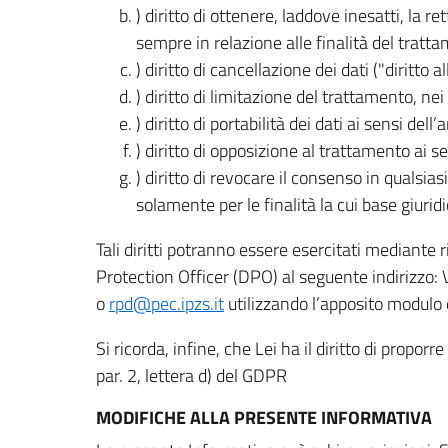
) diritto di ottenere, laddove inesatti, la 
sempre in relazione alle finalità del tratta
) diritto di cancellazione dei dati ("diritto a
) diritto di limitazione del trattamento, nei 
) diritto di portabilità dei dati ai sensi dell’a
) diritto di opposizione al trattamento ai se
) diritto di revocare il consenso in quals
solamente per le finalità la cui base giuridi
Tali diritti potranno essere esercitati mediante
Protection Officer (DPO) al seguente indirizzo:
o
rpd@pec.ipzs.it
utilizzando l’apposito modulo d
Si ricorda, infine, che Lei ha il diritto di propor
par. 2, lettera d) del GDPR
MODIFICHE ALLA PRESENTE INFORMATIVA