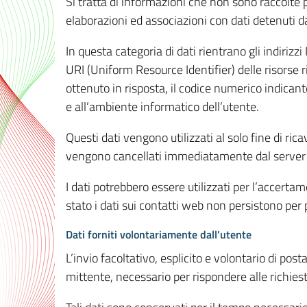
Si tratta di informazioni che non sono raccolte 
elaborazioni ed associazioni con dati detenuti da 
In questa categoria di dati rientrano gli indirizzi
URI (Uniform Resource Identifier) delle risorse ric
ottenuto in risposta, il codice numerico indicante
e all’ambiente informatico dell’utente.
Questi dati vengono utilizzati al solo fine di ri
vengono cancellati immediatamente dal server 7
I dati potrebbero essere utilizzati per l’accertame
stato i dati sui contatti web non persistono per p
Dati forniti volontariamente dall’utente
L’invio facoltativo, esplicito e volontario di post
mittente, necessario per rispondere alle richieste