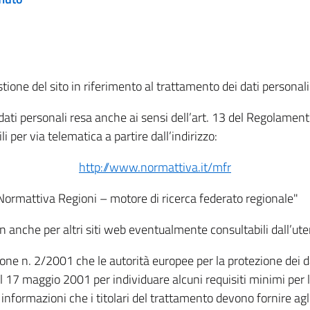
tione del sito in riferimento al trattamento dei dati personali
i dati personali resa anche ai sensi dell’art. 13 del Regolam
i per via telematica a partire dall’indirizzo:
http://www.normattiva.it/mfr
"Normattiva Regioni – motore di ricerca federato regionale"
non anche per altri siti web eventualmente consultabili dall’ute
e n. 2/2001 che le autorità europee per la protezione dei dati 
 17 maggio 2001 per individuare alcuni requisiti minimi per la
le informazioni che i titolari del trattamento devono fornire ag