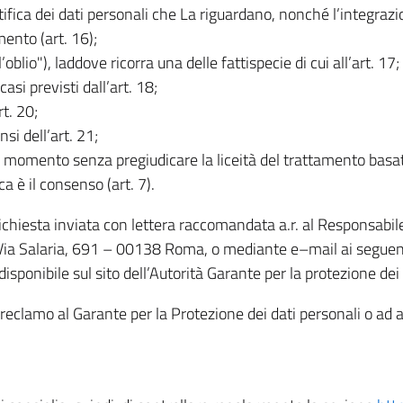
rettifica dei dati personali che La riguardano, nonché l’integraz
mento (art. 16);
ll’oblio"), laddove ricorra una delle fattispecie di cui all’art. 17;
casi previsti dall’art. 18;
rt. 20;
nsi dell’art. 21;
iasi momento senza pregiudicare la liceità del trattamento bas
ca è il consenso (art. 7).
 richiesta inviata con lettera raccomandata a.r. al Responsabi
 Via Salaria, 691 – 00138 Roma, o mediante e–mail ai seguenti 
isponibile sul sito dell’Autorità Garante per la protezione dei
re reclamo al Garante per la Protezione dei dati personali o ad al