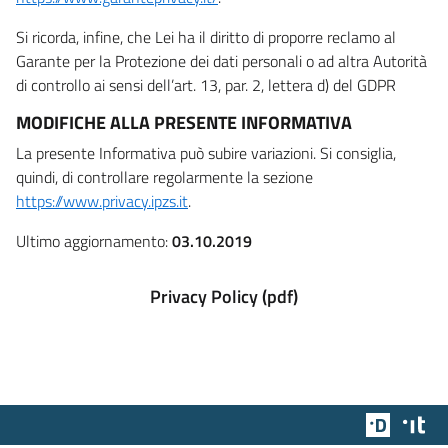
Si ricorda, infine, che Lei ha il diritto di proporre reclamo al
Garante per la Protezione dei dati personali o ad altra Autorità
di controllo ai sensi dell’art. 13, par. 2, lettera d) del GDPR
MODIFICHE ALLA PRESENTE INFORMATIVA
La presente Informativa può subire variazioni. Si consiglia,
quindi, di controllare regolarmente la sezione
https://www.privacy.ipzs.it
.
Ultimo aggiornamento:
03.10.2019
Privacy Policy (pdf)
Team Dig
Des