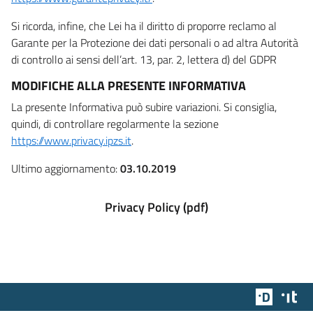
Si ricorda, infine, che Lei ha il diritto di proporre reclamo al
Garante per la Protezione dei dati personali o ad altra Autorità
di controllo ai sensi dell’art. 13, par. 2, lettera d) del GDPR
MODIFICHE ALLA PRESENTE INFORMATIVA
La presente Informativa può subire variazioni. Si consiglia,
quindi, di controllare regolarmente la sezione
https://www.privacy.ipzs.it
.
Ultimo aggiornamento:
03.10.2019
Privacy Policy (pdf)
Team Dig
Des