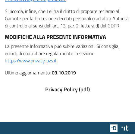
Si ricorda, infine, che Lei ha il diritto di proporre reclamo al
Garante per la Protezione dei dati personali o ad altra Autorità
di controllo ai sensi dell’art. 13, par. 2, lettera d) del GDPR
MODIFICHE ALLA PRESENTE INFORMATIVA
La presente Informativa può subire variazioni. Si consiglia,
quindi, di controllare regolarmente la sezione
https://www.privacy.ipzs.it
.
Ultimo aggiornamento:
03.10.2019
Privacy Policy (pdf)
Team Dig
Des