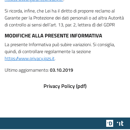
Si ricorda, infine, che Lei ha il diritto di proporre reclamo al
Garante per la Protezione dei dati personali o ad altra Autorità
di controllo ai sensi dell’art. 13, par. 2, lettera d) del GDPR
MODIFICHE ALLA PRESENTE INFORMATIVA
La presente Informativa può subire variazioni. Si consiglia,
quindi, di controllare regolarmente la sezione
https://www.privacy.ipzs.it
.
Ultimo aggiornamento:
03.10.2019
Privacy Policy (pdf)
Team Dig
Des