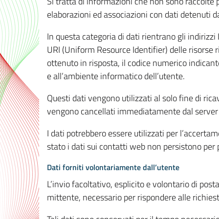
Si tratta di informazioni che non sono raccolte 
elaborazioni ed associazioni con dati detenuti da 
In questa categoria di dati rientrano gli indirizzi
URI (Uniform Resource Identifier) delle risorse ric
ottenuto in risposta, il codice numerico indicante
e all’ambiente informatico dell’utente.
Questi dati vengono utilizzati al solo fine di ri
vengono cancellati immediatamente dal server 7
I dati potrebbero essere utilizzati per l’accertame
stato i dati sui contatti web non persistono per p
Dati forniti volontariamente dall’utente
L’invio facoltativo, esplicito e volontario di post
mittente, necessario per rispondere alle richieste