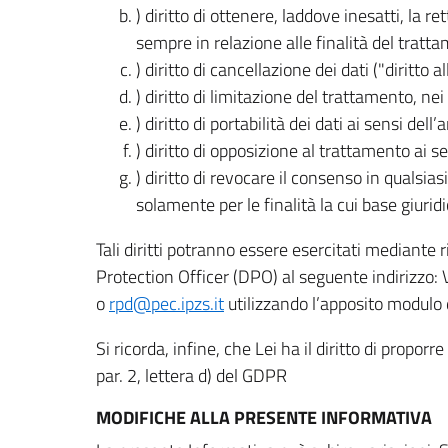
) diritto di ottenere, laddove inesatti, la 
sempre in relazione alle finalità del tratta
) diritto di cancellazione dei dati ("diritto a
) diritto di limitazione del trattamento, nei 
) diritto di portabilità dei dati ai sensi dell’a
) diritto di opposizione al trattamento ai se
) diritto di revocare il consenso in quals
solamente per le finalità la cui base giuridi
Tali diritti potranno essere esercitati mediante
Protection Officer (DPO) al seguente indirizzo:
o
rpd@pec.ipzs.it
utilizzando l’apposito modulo d
Si ricorda, infine, che Lei ha il diritto di propor
par. 2, lettera d) del GDPR
MODIFICHE ALLA PRESENTE INFORMATIVA