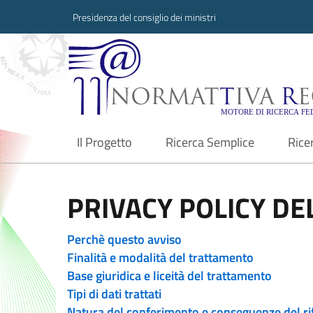
Presidenza del consiglio dei ministri
Normattiva Region
Il Progetto
Ricerca Semplice
Rice
current
PRIVACY POLICY DEL
Perchè questo avviso
Finalità e modalità del trattamento
Base giuridica e liceità del trattamento
Tipi di dati trattati
Natura del conferimento e conseguenze del ri