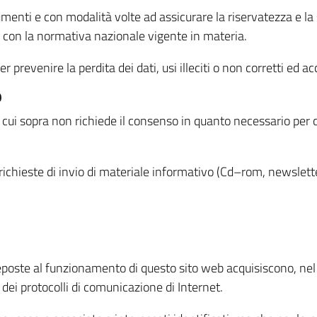
menti e con modalità volte ad assicurare la riservatezza e la s
à con la normativa nazionale vigente in materia.
prevenire la perdita dei dati, usi illeciti o non corretti ed ac
O
 di cui sopra non richiede il consenso in quanto necessario per
o richieste di invio di materiale informativo (Cd–rom, newsletter
eposte al funzionamento di questo sito web acquisiscono, nel c
 dei protocolli di comunicazione di Internet.