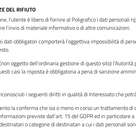
E DEL RIFIUTO
ne, l’utente è libero di fornire al Poligrafico i dati personali 
tare l’invio di materiale informativo o di altre comunicazioni.
 dati obbligatori comporterà l’oggettiva impossibilità di perseg
esto.
non oggetto dell’ordinaria gestione di questo sito) l’Autorità p
questi casi la risposta è obbligatoria a pena di sanzione ammin
riconosciuti i seguenti diritti in qualità di Interessato che potr
tamento la conferma che sia o meno in corso un trattamento di d
informazioni previste dall’art. 15 del GDPR ed in particolare a q
 destinatari o categorie di destinatari a cui i dati personali so