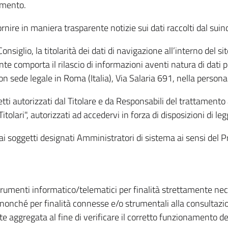
amento.
ire in maniera trasparente notizie sui dati raccolti dal suindic
nsiglio, la titolarità dei dati di navigazione all’interno del sit
te comporta il rilascio di informazioni aventi natura di dati per
, con sede legale in Roma (Italia), Via Salaria 691, nella per
getti autorizzati dal Titolare e da Responsabili del trattament
Titolari", autorizzati ad accedervi in forza di disposizioni di 
i dai soggetti designati Amministratori di sistema ai sensi de
strumenti informatico/telematici per finalità strettamente ne
nonché per finalità connesse e/o strumentali alla consultazion
 aggregata al fine di verificare il corretto funzionamento del