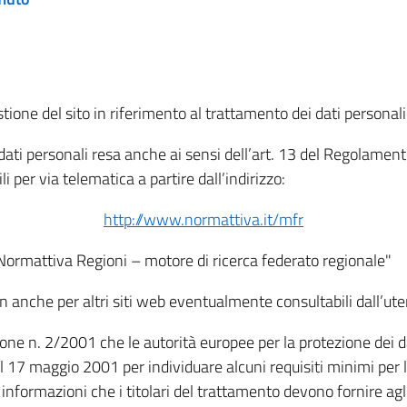
tione del sito in riferimento al trattamento dei dati personali
i dati personali resa anche ai sensi dell’art. 13 del Regolam
i per via telematica a partire dall’indirizzo:
http://www.normattiva.it/mfr
"Normattiva Regioni – motore di ricerca federato regionale"
non anche per altri siti web eventualmente consultabili dall’ute
e n. 2/2001 che le autorità europee per la protezione dei dati 
 17 maggio 2001 per individuare alcuni requisiti minimi per la
le informazioni che i titolari del trattamento devono fornire ag