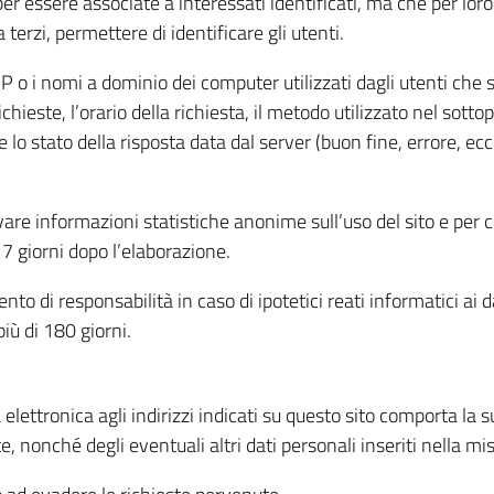
per essere associate a interessati identificati, ma che per lo
terzi, permettere di identificare gli utenti.
 IP o i nomi a dominio dei computer utilizzati dagli utenti che s
hieste, l’orario della richiesta, il metodo utilizzato nel sottop
 lo stato della risposta data dal server (buon fine, errore, ecc
cavare informazioni statistiche anonime sull’uso del sito e per
 giorni dopo l’elaborazione.
nto di responsabilità in caso di ipotetici reati informatici ai 
iù di 180 giorni.
a elettronica agli indirizzi indicati su questo sito comporta la 
, nonché degli eventuali altri dati personali inseriti nella mis