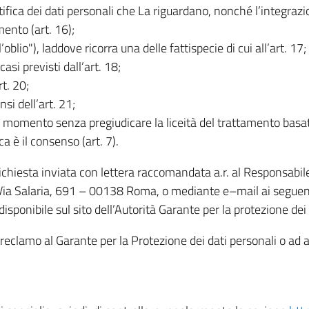
rettifica dei dati personali che La riguardano, nonché l’integraz
mento (art. 16);
ll’oblio"), laddove ricorra una delle fattispecie di cui all’art. 17;
casi previsti dall’art. 18;
rt. 20;
nsi dell’art. 21;
iasi momento senza pregiudicare la liceità del trattamento bas
ca è il consenso (art. 7).
 richiesta inviata con lettera raccomandata a.r. al Responsabi
 Via Salaria, 691 – 00138 Roma, o mediante e–mail ai seguenti 
isponibile sul sito dell’Autorità Garante per la protezione dei
re reclamo al Garante per la Protezione dei dati personali o ad al