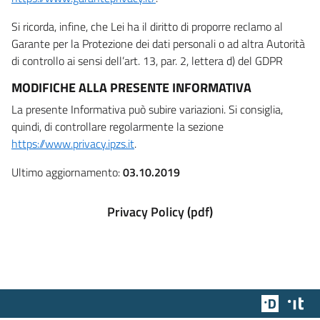
Si ricorda, infine, che Lei ha il diritto di proporre reclamo al
Garante per la Protezione dei dati personali o ad altra Autorità
di controllo ai sensi dell’art. 13, par. 2, lettera d) del GDPR
MODIFICHE ALLA PRESENTE INFORMATIVA
La presente Informativa può subire variazioni. Si consiglia,
quindi, di controllare regolarmente la sezione
https://www.privacy.ipzs.it
.
Ultimo aggiornamento:
03.10.2019
Privacy Policy (pdf)
Team Dig
Des