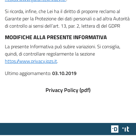
Si ricorda, infine, che Lei ha il diritto di proporre reclamo al
Garante per la Protezione dei dati personali o ad altra Autorità
di controllo ai sensi dell’art. 13, par. 2, lettera d) del GDPR
MODIFICHE ALLA PRESENTE INFORMATIVA
La presente Informativa può subire variazioni. Si consiglia,
quindi, di controllare regolarmente la sezione
https://www.privacy.ipzs.it
.
Ultimo aggiornamento:
03.10.2019
Privacy Policy (pdf)
Team Dig
Des