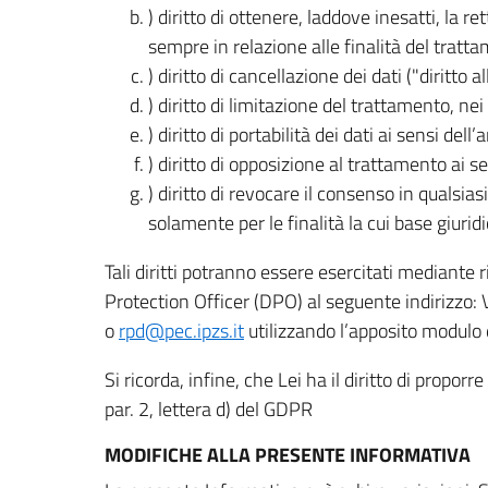
) diritto di ottenere, laddove inesatti, la 
sempre in relazione alle finalità del tratta
) diritto di cancellazione dei dati ("diritto a
) diritto di limitazione del trattamento, nei 
) diritto di portabilità dei dati ai sensi dell’a
) diritto di opposizione al trattamento ai se
) diritto di revocare il consenso in quals
solamente per le finalità la cui base giuridi
Tali diritti potranno essere esercitati mediante
Protection Officer (DPO) al seguente indirizzo:
o
rpd@pec.ipzs.it
utilizzando l’apposito modulo d
Si ricorda, infine, che Lei ha il diritto di propor
par. 2, lettera d) del GDPR
MODIFICHE ALLA PRESENTE INFORMATIVA