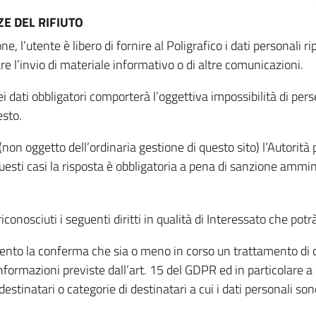
E DEL RIFIUTO
ne, l’utente è libero di fornire al Poligrafico i dati personali 
tare l’invio di materiale informativo o di altre comunicazioni.
 dati obbligatori comporterà l’oggettiva impossibilità di perseg
esto.
non oggetto dell’ordinaria gestione di questo sito) l’Autorità p
questi casi la risposta è obbligatoria a pena di sanzione ammin
riconosciuti i seguenti diritti in qualità di Interessato che potr
tamento la conferma che sia o meno in corso un trattamento di d
informazioni previste dall’art. 15 del GDPR ed in particolare a q
 destinatari o categorie di destinatari a cui i dati personali so