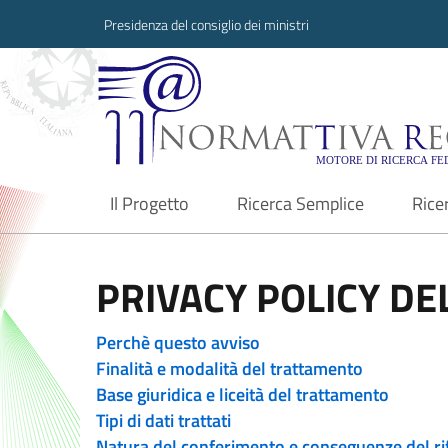
Presidenza del consiglio dei ministri
Normattiva Region
Il Progetto
Ricerca Semplice
Rice
current
PRIVACY POLICY DEL
Perchè questo avviso
Finalità e modalità del trattamento
Base giuridica e liceità del trattamento
Tipi di dati trattati
Natura del conferimento e conseguenze del ri