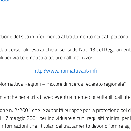
tione del sito in riferimento al trattamento dei dati personali
i dati personali resa anche ai sensi dell’art. 13 del Regolam
i per via telematica a partire dall’indirizzo:
http://www.normattiva.it/mfr
"Normattiva Regioni – motore di ricerca federato regionale"
non anche per altri siti web eventualmente consultabili dall’ute
e n. 2/2001 che le autorità europee per la protezione dei dati 
 17 maggio 2001 per individuare alcuni requisiti minimi per la
le informazioni che i titolari del trattamento devono fornire ag