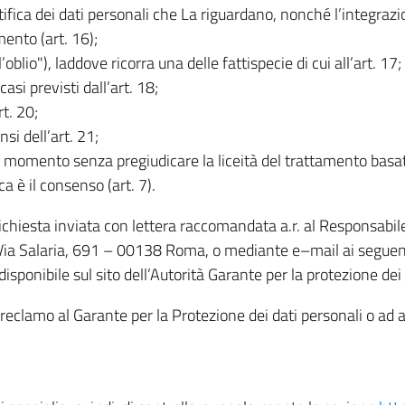
rettifica dei dati personali che La riguardano, nonché l’integraz
mento (art. 16);
ll’oblio"), laddove ricorra una delle fattispecie di cui all’art. 17;
casi previsti dall’art. 18;
rt. 20;
nsi dell’art. 21;
iasi momento senza pregiudicare la liceità del trattamento bas
ca è il consenso (art. 7).
 richiesta inviata con lettera raccomandata a.r. al Responsabi
 Via Salaria, 691 – 00138 Roma, o mediante e–mail ai seguenti 
isponibile sul sito dell’Autorità Garante per la protezione dei
re reclamo al Garante per la Protezione dei dati personali o ad al