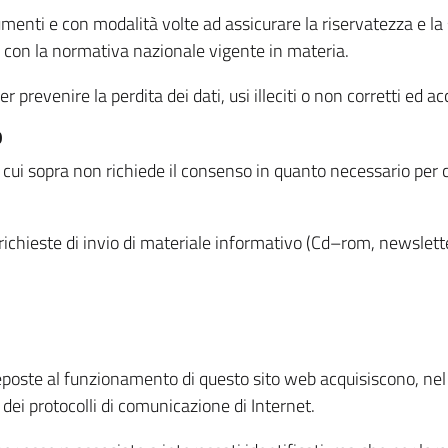
menti e con modalità volte ad assicurare la riservatezza e la s
à con la normativa nazionale vigente in materia.
prevenire la perdita dei dati, usi illeciti o non corretti ed ac
O
 di cui sopra non richiede il consenso in quanto necessario per
o richieste di invio di materiale informativo (Cd–rom, newsletter
eposte al funzionamento di questo sito web acquisiscono, nel c
 dei protocolli di comunicazione di Internet.