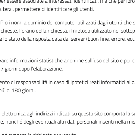
per essere associate a interessati identificati, ma che per lo
terzi, permettere di identificare gli utenti.
 IP o i nomi a dominio dei computer utilizzati dagli utenti che s
hieste, l’orario della richiesta, il metodo utilizzato nel sottop
 lo stato della risposta data dal server (buon fine, errore, ecc
cavare informazioni statistiche anonime sull’uso del sito e per
 giorni dopo l’elaborazione.
nto di responsabilità in caso di ipotetici reati informatici ai 
iù di 180 giorni.
a elettronica agli indirizzi indicati su questo sito comporta la 
, nonché degli eventuali altri dati personali inseriti nella mis