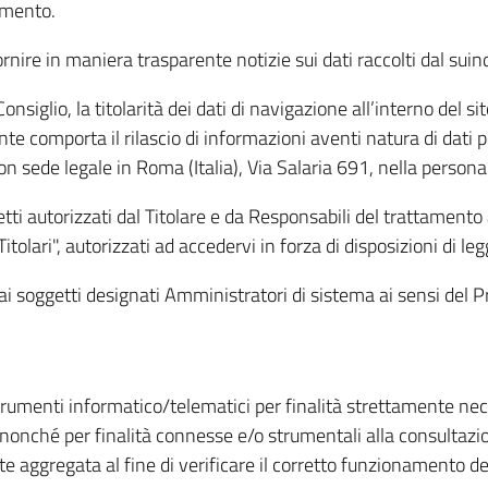
amento.
ire in maniera trasparente notizie sui dati raccolti dal suindic
nsiglio, la titolarità dei dati di navigazione all’interno del sit
te comporta il rilascio di informazioni aventi natura di dati per
, con sede legale in Roma (Italia), Via Salaria 691, nella per
getti autorizzati dal Titolare e da Responsabili del trattament
Titolari", autorizzati ad accedervi in forza di disposizioni di 
i dai soggetti designati Amministratori di sistema ai sensi de
strumenti informatico/telematici per finalità strettamente ne
nonché per finalità connesse e/o strumentali alla consultazion
 aggregata al fine di verificare il corretto funzionamento del