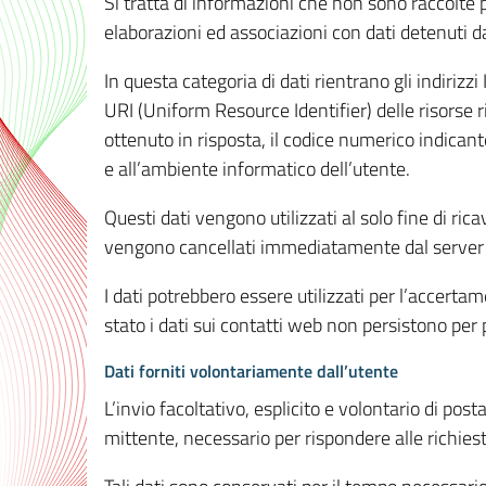
Si tratta di informazioni che non sono raccolte 
elaborazioni ed associazioni con dati detenuti da 
In questa categoria di dati rientrano gli indirizzi
URI (Uniform Resource Identifier) delle risorse ric
ottenuto in risposta, il codice numerico indicante
e all’ambiente informatico dell’utente.
Questi dati vengono utilizzati al solo fine di ri
vengono cancellati immediatamente dal server 7
I dati potrebbero essere utilizzati per l’accertame
stato i dati sui contatti web non persistono per p
Dati forniti volontariamente dall’utente
L’invio facoltativo, esplicito e volontario di post
mittente, necessario per rispondere alle richieste