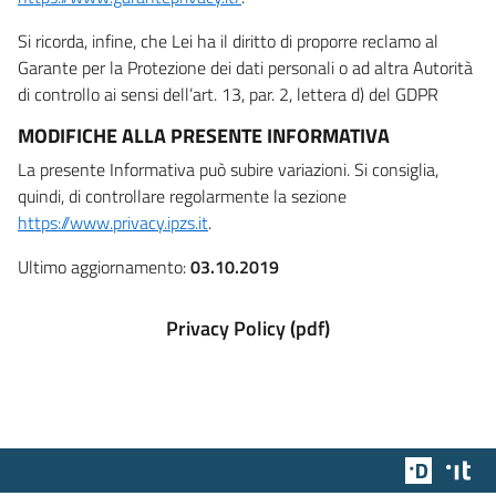
Si ricorda, infine, che Lei ha il diritto di proporre reclamo al
Garante per la Protezione dei dati personali o ad altra Autorità
di controllo ai sensi dell’art. 13, par. 2, lettera d) del GDPR
MODIFICHE ALLA PRESENTE INFORMATIVA
La presente Informativa può subire variazioni. Si consiglia,
quindi, di controllare regolarmente la sezione
https://www.privacy.ipzs.it
.
Ultimo aggiornamento:
03.10.2019
Privacy Policy (pdf)
Team Dig
Des