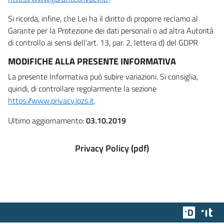
Si ricorda, infine, che Lei ha il diritto di proporre reclamo al
Garante per la Protezione dei dati personali o ad altra Autorità
di controllo ai sensi dell’art. 13, par. 2, lettera d) del GDPR
MODIFICHE ALLA PRESENTE INFORMATIVA
La presente Informativa può subire variazioni. Si consiglia,
quindi, di controllare regolarmente la sezione
https://www.privacy.ipzs.it
.
Ultimo aggiornamento:
03.10.2019
Privacy Policy (pdf)
Team Dig
Des