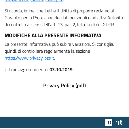
Si ricorda, infine, che Lei ha il diritto di proporre reclamo al
Garante per la Protezione dei dati personali o ad altra Autorità
di controllo ai sensi dell’art. 13, par. 2, lettera d) del GDPR
MODIFICHE ALLA PRESENTE INFORMATIVA
La presente Informativa può subire variazioni. Si consiglia,
quindi, di controllare regolarmente la sezione
https://www.privacy.ipzs.it
.
Ultimo aggiornamento:
03.10.2019
Privacy Policy (pdf)
Team Dig
Des