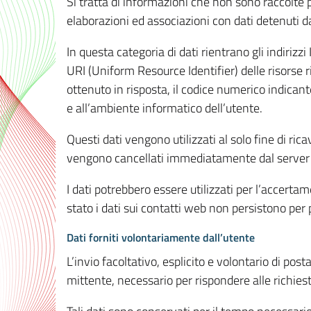
Si tratta di informazioni che non sono raccolte 
elaborazioni ed associazioni con dati detenuti da 
In questa categoria di dati rientrano gli indirizzi
URI (Uniform Resource Identifier) delle risorse ric
ottenuto in risposta, il codice numerico indicante
e all’ambiente informatico dell’utente.
Questi dati vengono utilizzati al solo fine di ri
vengono cancellati immediatamente dal server 7
I dati potrebbero essere utilizzati per l’accertame
stato i dati sui contatti web non persistono per p
Dati forniti volontariamente dall’utente
L’invio facoltativo, esplicito e volontario di post
mittente, necessario per rispondere alle richieste