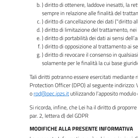
) diritto di ottenere, laddove inesatti, la 
sempre in relazione alle finalità del tratta
) diritto di cancellazione dei dati ("diritto a
) diritto di limitazione del trattamento, nei 
) diritto di portabilità dei dati ai sensi dell’a
) diritto di opposizione al trattamento ai se
) diritto di revocare il consenso in quals
solamente per le finalità la cui base giuridi
Tali diritti potranno essere esercitati mediante
Protection Officer (DPO) al seguente indirizzo:
o
rpd@pec.ipzs.it
utilizzando l’apposito modulo d
Si ricorda, infine, che Lei ha il diritto di propor
par. 2, lettera d) del GDPR
MODIFICHE ALLA PRESENTE INFORMATIVA