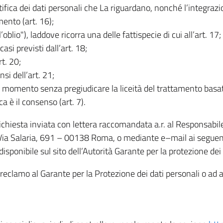
rettifica dei dati personali che La riguardano, nonché l’integraz
mento (art. 16);
ll’oblio"), laddove ricorra una delle fattispecie di cui all’art. 17;
casi previsti dall’art. 18;
rt. 20;
nsi dell’art. 21;
iasi momento senza pregiudicare la liceità del trattamento bas
ca è il consenso (art. 7).
 richiesta inviata con lettera raccomandata a.r. al Responsabi
 Via Salaria, 691 – 00138 Roma, o mediante e–mail ai seguenti 
isponibile sul sito dell’Autorità Garante per la protezione dei
re reclamo al Garante per la Protezione dei dati personali o ad al