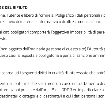
E DEL RIFIUTO
ne, l’utente è libero di fornire al Poligrafico i dati personali 
tare l’invio di materiale informativo o di altre comunicazioni.
 dati obbligatori comporterà l’oggettiva impossibilità di perseg
esto.
non oggetto dell’ordinaria gestione di questo sito) l’Autorità p
questi casi la risposta è obbligatoria a pena di sanzione ammin
riconosciuti i seguenti diritti in qualità di Interessato che potr
tamento la conferma che sia o meno in corso un trattamento di d
informazioni previste dall’art. 15 del GDPR ed in particolare a q
 destinatari o categorie di destinatari a cui i dati personali so