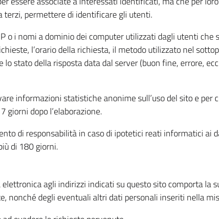
per essere associate a interessati identificati, ma che per lo
terzi, permettere di identificare gli utenti.
 IP o i nomi a dominio dei computer utilizzati dagli utenti che s
hieste, l’orario della richiesta, il metodo utilizzato nel sottop
 lo stato della risposta data dal server (buon fine, errore, ecc
cavare informazioni statistiche anonime sull’uso del sito e per
 giorni dopo l’elaborazione.
nto di responsabilità in caso di ipotetici reati informatici ai 
iù di 180 giorni.
a elettronica agli indirizzi indicati su questo sito comporta la 
, nonché degli eventuali altri dati personali inseriti nella mis