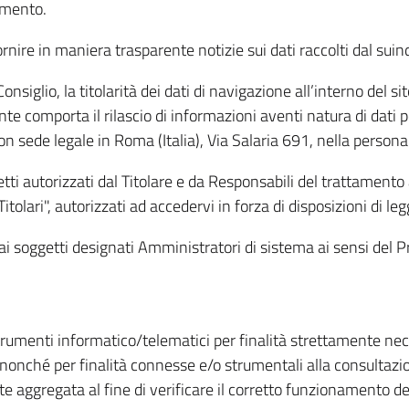
amento.
ire in maniera trasparente notizie sui dati raccolti dal suindic
nsiglio, la titolarità dei dati di navigazione all’interno del sit
te comporta il rilascio di informazioni aventi natura di dati per
, con sede legale in Roma (Italia), Via Salaria 691, nella per
getti autorizzati dal Titolare e da Responsabili del trattament
Titolari", autorizzati ad accedervi in forza di disposizioni di 
i dai soggetti designati Amministratori di sistema ai sensi de
strumenti informatico/telematici per finalità strettamente ne
nonché per finalità connesse e/o strumentali alla consultazion
 aggregata al fine di verificare il corretto funzionamento del