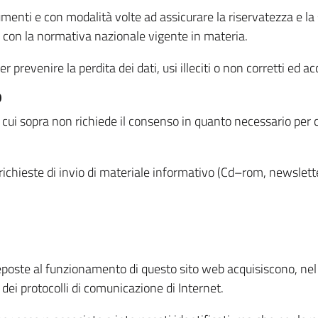
menti e con modalità volte ad assicurare la riservatezza e la s
à con la normativa nazionale vigente in materia.
prevenire la perdita dei dati, usi illeciti o non corretti ed ac
O
 di cui sopra non richiede il consenso in quanto necessario per
o richieste di invio di materiale informativo (Cd–rom, newsletter
eposte al funzionamento di questo sito web acquisiscono, nel c
 dei protocolli di comunicazione di Internet.