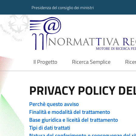
Presidenza del consiglio dei ministri
Normattiva Region
Il Progetto
Ricerca Semplice
Rice
current
PRIVACY POLICY DEL
Perchè questo avviso
Finalità e modalità del trattamento
Base giuridica e liceità del trattamento
Tipi di dati trattati
Natura del conferimento e conseguenze del ri