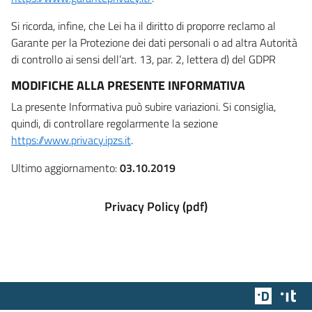
Si ricorda, infine, che Lei ha il diritto di proporre reclamo al
Garante per la Protezione dei dati personali o ad altra Autorità
di controllo ai sensi dell’art. 13, par. 2, lettera d) del GDPR
MODIFICHE ALLA PRESENTE INFORMATIVA
La presente Informativa può subire variazioni. Si consiglia,
quindi, di controllare regolarmente la sezione
https://www.privacy.ipzs.it
.
Ultimo aggiornamento:
03.10.2019
Privacy Policy (pdf)
Team Dig
Des