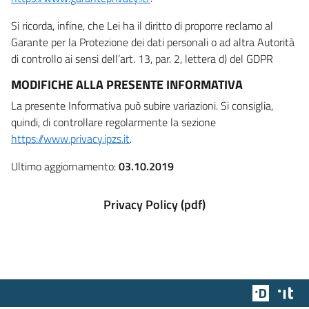
Si ricorda, infine, che Lei ha il diritto di proporre reclamo al
Garante per la Protezione dei dati personali o ad altra Autorità
di controllo ai sensi dell’art. 13, par. 2, lettera d) del GDPR
MODIFICHE ALLA PRESENTE INFORMATIVA
La presente Informativa può subire variazioni. Si consiglia,
quindi, di controllare regolarmente la sezione
https://www.privacy.ipzs.it
.
Ultimo aggiornamento:
03.10.2019
Privacy Policy (pdf)
Team Dig
Des