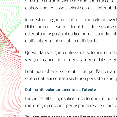
Si tratta di informazioni che non sono raccolte 
elaborazioni ed associazioni con dati detenuti da 
In questa categoria di dati rientrano gli indirizzi
URI (Uniform Resource Identifier) delle risorse ric
ottenuto in risposta, il codice numerico indicante
e all’ambiente informatico dell’utente.
Questi dati vengono utilizzati al solo fine di ri
vengono cancellati immediatamente dal server 7
I dati potrebbero essere utilizzati per l’accertame
stato i dati sui contatti web non persistono per p
Dati forniti volontariamente dall’utente
L’invio facoltativo, esplicito e volontario di post
mittente, necessario per rispondere alle richieste