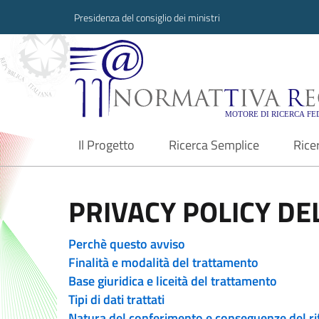
Presidenza del consiglio dei ministri
Normattiva Region
Il Progetto
Ricerca Semplice
Rice
current
PRIVACY POLICY DEL
Perchè questo avviso
Finalità e modalità del trattamento
Base giuridica e liceità del trattamento
Tipi di dati trattati
Natura del conferimento e conseguenze del ri