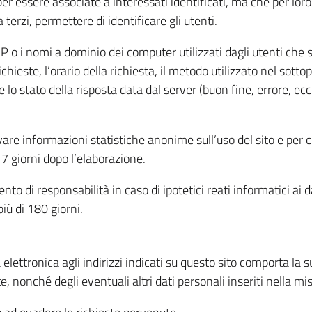
per essere associate a interessati identificati, ma che per lo
terzi, permettere di identificare gli utenti.
 IP o i nomi a dominio dei computer utilizzati dagli utenti che s
hieste, l’orario della richiesta, il metodo utilizzato nel sottop
 lo stato della risposta data dal server (buon fine, errore, ecc
cavare informazioni statistiche anonime sull’uso del sito e per
 giorni dopo l’elaborazione.
nto di responsabilità in caso di ipotetici reati informatici ai 
iù di 180 giorni.
a elettronica agli indirizzi indicati su questo sito comporta la 
, nonché degli eventuali altri dati personali inseriti nella mis