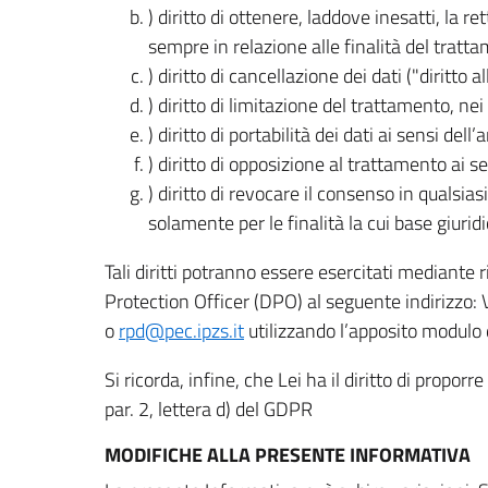
) diritto di ottenere, laddove inesatti, la 
sempre in relazione alle finalità del tratta
) diritto di cancellazione dei dati ("diritto a
) diritto di limitazione del trattamento, nei 
) diritto di portabilità dei dati ai sensi dell’a
) diritto di opposizione al trattamento ai se
) diritto di revocare il consenso in quals
solamente per le finalità la cui base giuridi
Tali diritti potranno essere esercitati mediante
Protection Officer (DPO) al seguente indirizzo:
o
rpd@pec.ipzs.it
utilizzando l’apposito modulo d
Si ricorda, infine, che Lei ha il diritto di propor
par. 2, lettera d) del GDPR
MODIFICHE ALLA PRESENTE INFORMATIVA