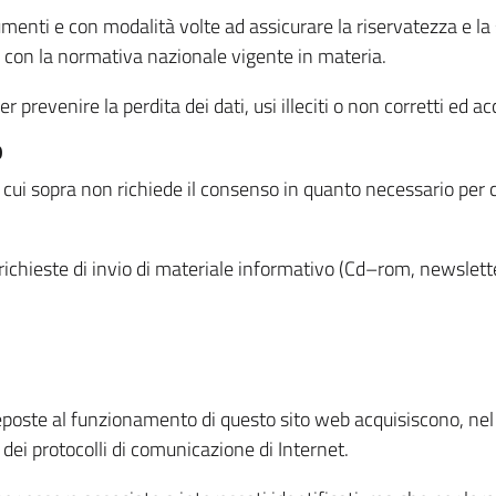
menti e con modalità volte ad assicurare la riservatezza e la s
à con la normativa nazionale vigente in materia.
prevenire la perdita dei dati, usi illeciti o non corretti ed ac
O
 di cui sopra non richiede il consenso in quanto necessario per
o richieste di invio di materiale informativo (Cd–rom, newsletter
eposte al funzionamento di questo sito web acquisiscono, nel c
 dei protocolli di comunicazione di Internet.