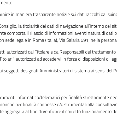
amento.
ire in maniera trasparente notizie sui dati raccolti dal suindic
nsiglio, la titolarità dei dati di navigazione all’interno del sit
te comporta il rilascio di informazioni aventi natura di dati per
, con sede legale in Roma (Italia), Via Salaria 691, nella per
getti autorizzati dal Titolare e da Responsabili del trattament
Titolari", autorizzati ad accedervi in forza di disposizioni di 
i dai soggetti designati Amministratori di sistema ai sensi de
strumenti informatico/telematici per finalità strettamente ne
nonché per finalità connesse e/o strumentali alla consultazion
 aggregata al fine di verificare il corretto funzionamento del