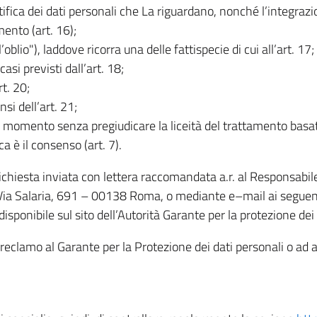
rettifica dei dati personali che La riguardano, nonché l’integraz
mento (art. 16);
ll’oblio"), laddove ricorra una delle fattispecie di cui all’art. 17;
casi previsti dall’art. 18;
rt. 20;
nsi dell’art. 21;
iasi momento senza pregiudicare la liceità del trattamento bas
ca è il consenso (art. 7).
 richiesta inviata con lettera raccomandata a.r. al Responsabi
 Via Salaria, 691 – 00138 Roma, o mediante e–mail ai seguenti 
isponibile sul sito dell’Autorità Garante per la protezione dei
re reclamo al Garante per la Protezione dei dati personali o ad al