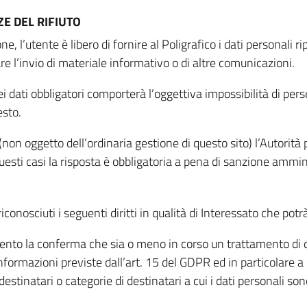
E DEL RIFIUTO
ne, l’utente è libero di fornire al Poligrafico i dati personali 
tare l’invio di materiale informativo o di altre comunicazioni.
 dati obbligatori comporterà l’oggettiva impossibilità di perseg
esto.
non oggetto dell’ordinaria gestione di questo sito) l’Autorità p
questi casi la risposta è obbligatoria a pena di sanzione ammin
riconosciuti i seguenti diritti in qualità di Interessato che potr
tamento la conferma che sia o meno in corso un trattamento di d
informazioni previste dall’art. 15 del GDPR ed in particolare a q
 destinatari o categorie di destinatari a cui i dati personali so