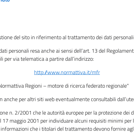
tione del sito in riferimento al trattamento dei dati personali
i dati personali resa anche ai sensi dell’art. 13 del Regolam
i per via telematica a partire dall’indirizzo:
http://www.normattiva.it/mfr
"Normattiva Regioni – motore di ricerca federato regionale"
non anche per altri siti web eventualmente consultabili dall’ute
e n. 2/2001 che le autorità europee per la protezione dei dati 
 17 maggio 2001 per individuare alcuni requisiti minimi per la
le informazioni che i titolari del trattamento devono fornire ag