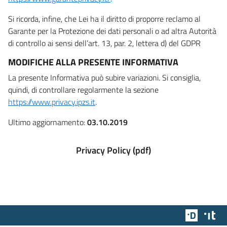
Si ricorda, infine, che Lei ha il diritto di proporre reclamo al
Garante per la Protezione dei dati personali o ad altra Autorità
di controllo ai sensi dell’art. 13, par. 2, lettera d) del GDPR
MODIFICHE ALLA PRESENTE INFORMATIVA
La presente Informativa può subire variazioni. Si consiglia,
quindi, di controllare regolarmente la sezione
https://www.privacy.ipzs.it
.
Ultimo aggiornamento:
03.10.2019
Privacy Policy (pdf)
Team Dig
Des