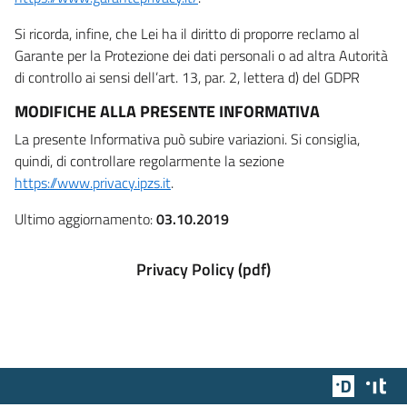
Si ricorda, infine, che Lei ha il diritto di proporre reclamo al
Garante per la Protezione dei dati personali o ad altra Autorità
di controllo ai sensi dell’art. 13, par. 2, lettera d) del GDPR
MODIFICHE ALLA PRESENTE INFORMATIVA
La presente Informativa può subire variazioni. Si consiglia,
quindi, di controllare regolarmente la sezione
https://www.privacy.ipzs.it
.
Ultimo aggiornamento:
03.10.2019
Privacy Policy (pdf)
Team Dig
Des