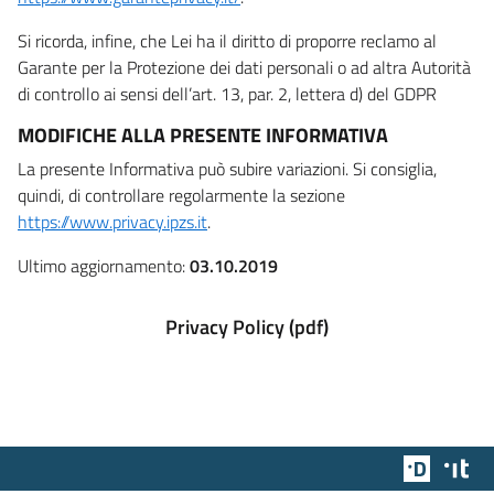
Si ricorda, infine, che Lei ha il diritto di proporre reclamo al
Garante per la Protezione dei dati personali o ad altra Autorità
di controllo ai sensi dell’art. 13, par. 2, lettera d) del GDPR
MODIFICHE ALLA PRESENTE INFORMATIVA
La presente Informativa può subire variazioni. Si consiglia,
quindi, di controllare regolarmente la sezione
https://www.privacy.ipzs.it
.
Ultimo aggiornamento:
03.10.2019
Privacy Policy (pdf)
Team Dig
Des