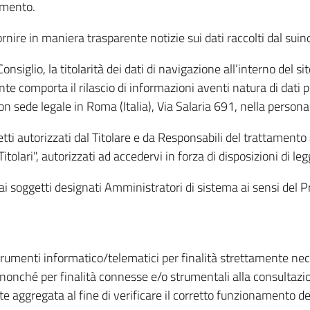
amento.
ire in maniera trasparente notizie sui dati raccolti dal suindic
nsiglio, la titolarità dei dati di navigazione all’interno del sit
te comporta il rilascio di informazioni aventi natura di dati per
, con sede legale in Roma (Italia), Via Salaria 691, nella per
getti autorizzati dal Titolare e da Responsabili del trattament
Titolari", autorizzati ad accedervi in forza di disposizioni di 
i dai soggetti designati Amministratori di sistema ai sensi de
strumenti informatico/telematici per finalità strettamente ne
nonché per finalità connesse e/o strumentali alla consultazion
 aggregata al fine di verificare il corretto funzionamento del