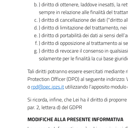
) diritto di ottenere, laddove inesatti, la 
sempre in relazione alle finalità del tratta
) diritto di cancellazione dei dati ("diritto a
) diritto di limitazione del trattamento, nei 
) diritto di portabilità dei dati ai sensi dell’a
) diritto di opposizione al trattamento ai se
) diritto di revocare il consenso in quals
solamente per le finalità la cui base giuridi
Tali diritti potranno essere esercitati mediante
Protection Officer (DPO) al seguente indirizzo:
o
rpd@pec.ipzs.it
utilizzando l’apposito modulo d
Si ricorda, infine, che Lei ha il diritto di propor
par. 2, lettera d) del GDPR
MODIFICHE ALLA PRESENTE INFORMATIVA