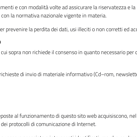
menti e con modalità volte ad assicurare la riservatezza e la s
à con la normativa nazionale vigente in materia.
prevenire la perdita dei dati, usi illeciti o non corretti ed ac
O
 di cui sopra non richiede il consenso in quanto necessario per
o richieste di invio di materiale informativo (Cd–rom, newsletter
eposte al funzionamento di questo sito web acquisiscono, nel c
 dei protocolli di comunicazione di Internet.