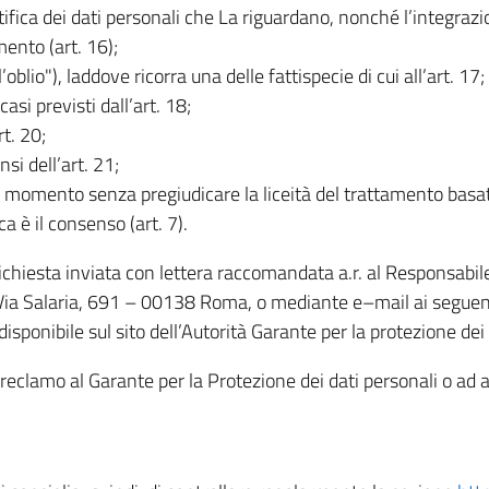
rettifica dei dati personali che La riguardano, nonché l’integraz
mento (art. 16);
ll’oblio"), laddove ricorra una delle fattispecie di cui all’art. 17;
casi previsti dall’art. 18;
rt. 20;
nsi dell’art. 21;
iasi momento senza pregiudicare la liceità del trattamento bas
ca è il consenso (art. 7).
 richiesta inviata con lettera raccomandata a.r. al Responsabi
 Via Salaria, 691 – 00138 Roma, o mediante e–mail ai seguenti 
isponibile sul sito dell’Autorità Garante per la protezione dei
re reclamo al Garante per la Protezione dei dati personali o ad al