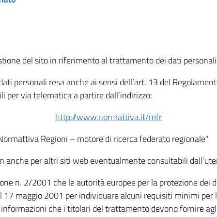
tione del sito in riferimento al trattamento dei dati personali
i dati personali resa anche ai sensi dell’art. 13 del Regolam
i per via telematica a partire dall’indirizzo:
http://www.normattiva.it/mfr
"Normattiva Regioni – motore di ricerca federato regionale"
non anche per altri siti web eventualmente consultabili dall’ute
e n. 2/2001 che le autorità europee per la protezione dei dati 
 17 maggio 2001 per individuare alcuni requisiti minimi per la
le informazioni che i titolari del trattamento devono fornire ag