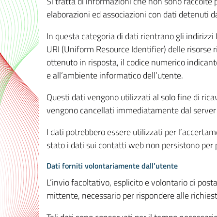
Si tratta di informazioni che non sono raccolte 
elaborazioni ed associazioni con dati detenuti da 
In questa categoria di dati rientrano gli indirizzi
URI (Uniform Resource Identifier) delle risorse ric
ottenuto in risposta, il codice numerico indicante
e all’ambiente informatico dell’utente.
Questi dati vengono utilizzati al solo fine di ri
vengono cancellati immediatamente dal server 7
I dati potrebbero essere utilizzati per l’accertame
stato i dati sui contatti web non persistono per p
Dati forniti volontariamente dall’utente
L’invio facoltativo, esplicito e volontario di post
mittente, necessario per rispondere alle richieste