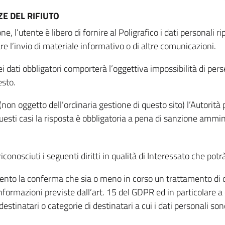
E DEL RIFIUTO
ne, l’utente è libero di fornire al Poligrafico i dati personali 
tare l’invio di materiale informativo o di altre comunicazioni.
 dati obbligatori comporterà l’oggettiva impossibilità di perseg
esto.
non oggetto dell’ordinaria gestione di questo sito) l’Autorità p
questi casi la risposta è obbligatoria a pena di sanzione ammin
riconosciuti i seguenti diritti in qualità di Interessato che potr
tamento la conferma che sia o meno in corso un trattamento di d
informazioni previste dall’art. 15 del GDPR ed in particolare a q
 destinatari o categorie di destinatari a cui i dati personali so