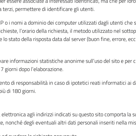
per essere associate a interessati identificati, ma che per lo
terzi, permettere di identificare gli utenti.
 IP o i nomi a dominio dei computer utilizzati dagli utenti che s
hieste, l’orario della richiesta, il metodo utilizzato nel sottop
 lo stato della risposta data dal server (buon fine, errore, ecc
cavare informazioni statistiche anonime sull’uso del sito e per
 giorni dopo l’elaborazione.
nto di responsabilità in caso di ipotetici reati informatici ai 
iù di 180 giorni.
a elettronica agli indirizzi indicati su questo sito comporta la 
, nonché degli eventuali altri dati personali inseriti nella mis