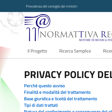
Presidenza del consiglio dei ministri
Normattiva Region
Il Progetto
Ricerca Semplice
Rice
current
PRIVACY POLICY DEL
Perchè questo avviso
Finalità e modalità del trattamento
Base giuridica e liceità del trattamento
Tipi di dati trattati
Natura del conferimento e conseguenze del ri