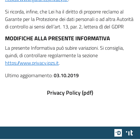
Si ricorda, infine, che Lei ha il diritto di proporre reclamo al
Garante per la Protezione dei dati personali o ad altra Autorità
di controllo ai sensi dell’art. 13, par. 2, lettera d) del GDPR
MODIFICHE ALLA PRESENTE INFORMATIVA
La presente Informativa può subire variazioni. Si consiglia,
quindi, di controllare regolarmente la sezione
https://www.privacy.ipzs.it
.
Ultimo aggiornamento:
03.10.2019
Privacy Policy (pdf)
Team Dig
Des