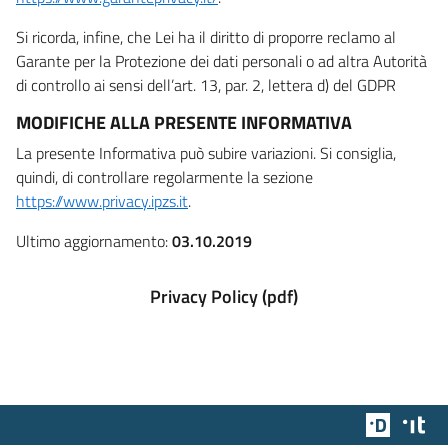
Si ricorda, infine, che Lei ha il diritto di proporre reclamo al
Garante per la Protezione dei dati personali o ad altra Autorità
di controllo ai sensi dell’art. 13, par. 2, lettera d) del GDPR
MODIFICHE ALLA PRESENTE INFORMATIVA
La presente Informativa può subire variazioni. Si consiglia,
quindi, di controllare regolarmente la sezione
https://www.privacy.ipzs.it
.
Ultimo aggiornamento:
03.10.2019
Privacy Policy (pdf)
Team Dig
Des