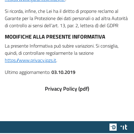
Si ricorda, infine, che Lei ha il diritto di proporre reclamo al
Garante per la Protezione dei dati personali o ad altra Autorità
di controllo ai sensi dell’art. 13, par. 2, lettera d) del GDPR
MODIFICHE ALLA PRESENTE INFORMATIVA
La presente Informativa può subire variazioni. Si consiglia,
quindi, di controllare regolarmente la sezione
https://www.privacy.ipzs.it
.
Ultimo aggiornamento:
03.10.2019
Privacy Policy (pdf)
Team Dig
Des