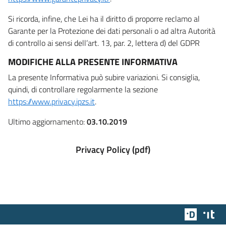
Si ricorda, infine, che Lei ha il diritto di proporre reclamo al
Garante per la Protezione dei dati personali o ad altra Autorità
di controllo ai sensi dell’art. 13, par. 2, lettera d) del GDPR
MODIFICHE ALLA PRESENTE INFORMATIVA
La presente Informativa può subire variazioni. Si consiglia,
quindi, di controllare regolarmente la sezione
https://www.privacy.ipzs.it
.
Ultimo aggiornamento:
03.10.2019
Privacy Policy (pdf)
Team Dig
Des