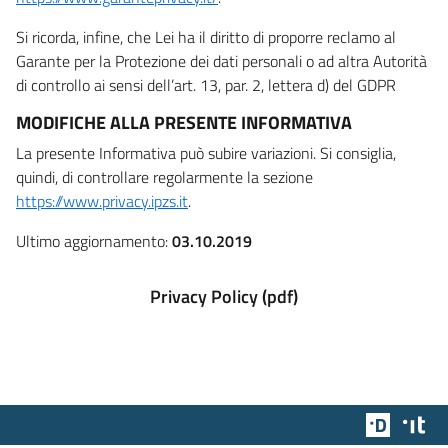
Si ricorda, infine, che Lei ha il diritto di proporre reclamo al
Garante per la Protezione dei dati personali o ad altra Autorità
di controllo ai sensi dell’art. 13, par. 2, lettera d) del GDPR
MODIFICHE ALLA PRESENTE INFORMATIVA
La presente Informativa può subire variazioni. Si consiglia,
quindi, di controllare regolarmente la sezione
https://www.privacy.ipzs.it
.
Ultimo aggiornamento:
03.10.2019
Privacy Policy (pdf)
Team Dig
Des