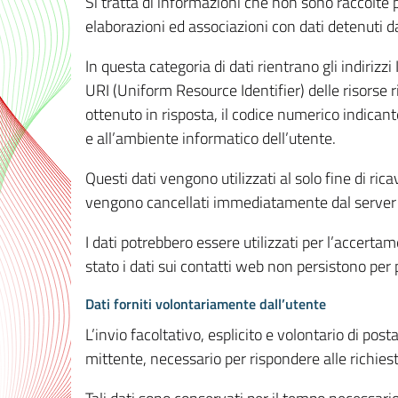
Si tratta di informazioni che non sono raccolte 
elaborazioni ed associazioni con dati detenuti da 
In questa categoria di dati rientrano gli indirizzi
URI (Uniform Resource Identifier) delle risorse ric
ottenuto in risposta, il codice numerico indicante
e all’ambiente informatico dell’utente.
Questi dati vengono utilizzati al solo fine di ri
vengono cancellati immediatamente dal server 7
I dati potrebbero essere utilizzati per l’accertame
stato i dati sui contatti web non persistono per p
Dati forniti volontariamente dall’utente
L’invio facoltativo, esplicito e volontario di post
mittente, necessario per rispondere alle richieste