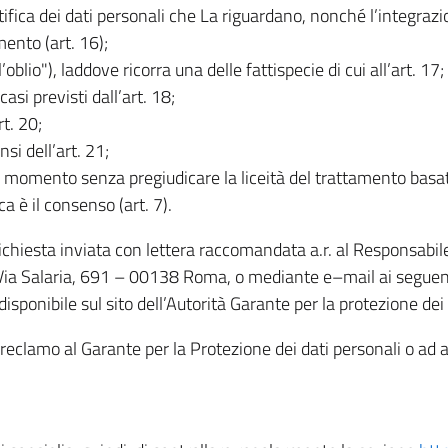
rettifica dei dati personali che La riguardano, nonché l’integraz
mento (art. 16);
ll’oblio"), laddove ricorra una delle fattispecie di cui all’art. 17;
casi previsti dall’art. 18;
rt. 20;
nsi dell’art. 21;
iasi momento senza pregiudicare la liceità del trattamento bas
ca è il consenso (art. 7).
 richiesta inviata con lettera raccomandata a.r. al Responsabi
 Via Salaria, 691 – 00138 Roma, o mediante e–mail ai seguenti 
isponibile sul sito dell’Autorità Garante per la protezione dei
re reclamo al Garante per la Protezione dei dati personali o ad al