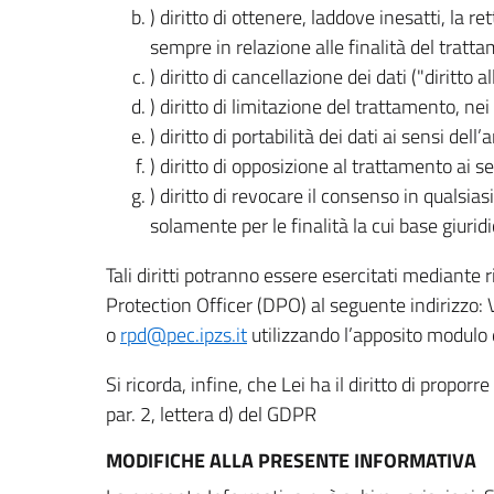
) diritto di ottenere, laddove inesatti, la 
sempre in relazione alle finalità del tratta
) diritto di cancellazione dei dati ("diritto a
) diritto di limitazione del trattamento, nei 
) diritto di portabilità dei dati ai sensi dell’a
) diritto di opposizione al trattamento ai se
) diritto di revocare il consenso in quals
solamente per le finalità la cui base giuridi
Tali diritti potranno essere esercitati mediante
Protection Officer (DPO) al seguente indirizzo:
o
rpd@pec.ipzs.it
utilizzando l’apposito modulo d
Si ricorda, infine, che Lei ha il diritto di propor
par. 2, lettera d) del GDPR
MODIFICHE ALLA PRESENTE INFORMATIVA