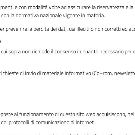
menti e con modalità volte ad assicurare la riservatezza e la s
à con la normativa nazionale vigente in materia.
prevenire la perdita dei dati, usi illeciti o non corretti ed ac
O
 di cui sopra non richiede il consenso in quanto necessario per
o richieste di invio di materiale informativo (Cd–rom, newsletter
eposte al funzionamento di questo sito web acquisiscono, nel c
 dei protocolli di comunicazione di Internet.