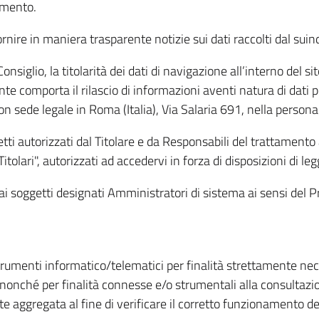
amento.
ire in maniera trasparente notizie sui dati raccolti dal suindic
nsiglio, la titolarità dei dati di navigazione all’interno del sit
te comporta il rilascio di informazioni aventi natura di dati per
, con sede legale in Roma (Italia), Via Salaria 691, nella per
getti autorizzati dal Titolare e da Responsabili del trattament
Titolari", autorizzati ad accedervi in forza di disposizioni di 
i dai soggetti designati Amministratori di sistema ai sensi de
strumenti informatico/telematici per finalità strettamente ne
nonché per finalità connesse e/o strumentali alla consultazion
 aggregata al fine di verificare il corretto funzionamento del