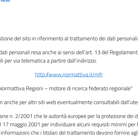
tione del sito in riferimento al trattamento dei dati personali
i dati personali resa anche ai sensi dell’art. 13 del Regolam
i per via telematica a partire dall’indirizzo:
http://www.normattiva.it/mfr
"Normattiva Regioni – motore di ricerca federato regionale"
non anche per altri siti web eventualmente consultabili dall’ute
e n. 2/2001 che le autorità europee per la protezione dei dati 
 17 maggio 2001 per individuare alcuni requisiti minimi per la
le informazioni che i titolari del trattamento devono fornire ag