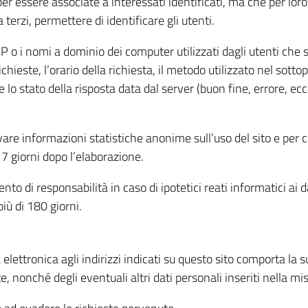
per essere associate a interessati identificati, ma che per lo
terzi, permettere di identificare gli utenti.
 IP o i nomi a dominio dei computer utilizzati dagli utenti che s
hieste, l’orario della richiesta, il metodo utilizzato nel sottop
 lo stato della risposta data dal server (buon fine, errore, ecc
cavare informazioni statistiche anonime sull’uso del sito e per
 giorni dopo l’elaborazione.
nto di responsabilità in caso di ipotetici reati informatici ai 
iù di 180 giorni.
a elettronica agli indirizzi indicati su questo sito comporta la 
, nonché degli eventuali altri dati personali inseriti nella mis