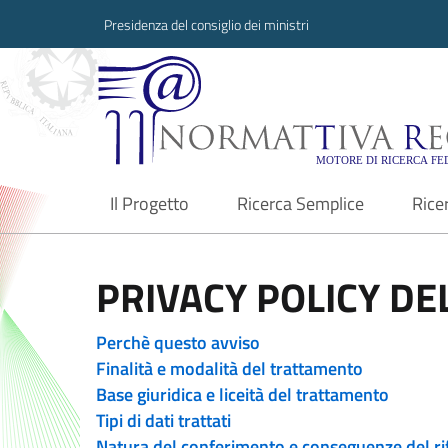
Presidenza del consiglio dei ministri
Normattiva Region
Il Progetto
Ricerca Semplice
Rice
current
PRIVACY POLICY DEL
Perchè questo avviso
Finalità e modalità del trattamento
Base giuridica e liceità del trattamento
Tipi di dati trattati
Natura del conferimento e conseguenze del ri