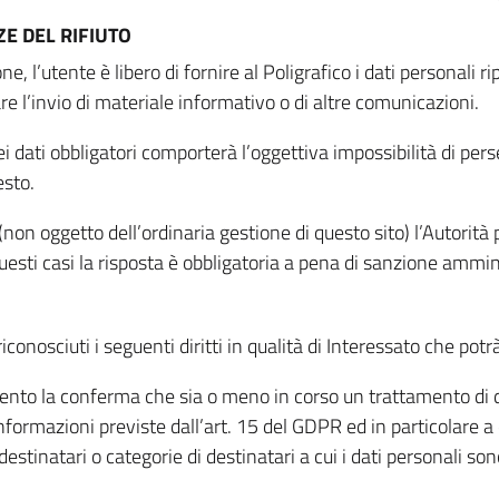
E DEL RIFIUTO
ne, l’utente è libero di fornire al Poligrafico i dati personali 
tare l’invio di materiale informativo o di altre comunicazioni.
 dati obbligatori comporterà l’oggettiva impossibilità di perseg
esto.
non oggetto dell’ordinaria gestione di questo sito) l’Autorità p
questi casi la risposta è obbligatoria a pena di sanzione ammin
riconosciuti i seguenti diritti in qualità di Interessato che potr
tamento la conferma che sia o meno in corso un trattamento di d
informazioni previste dall’art. 15 del GDPR ed in particolare a q
 destinatari o categorie di destinatari a cui i dati personali so