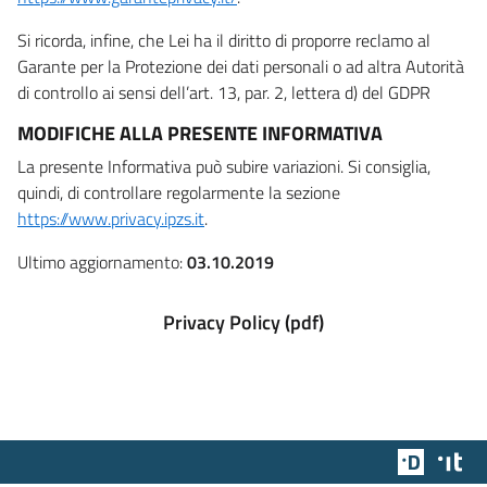
Si ricorda, infine, che Lei ha il diritto di proporre reclamo al
Garante per la Protezione dei dati personali o ad altra Autorità
di controllo ai sensi dell’art. 13, par. 2, lettera d) del GDPR
MODIFICHE ALLA PRESENTE INFORMATIVA
La presente Informativa può subire variazioni. Si consiglia,
quindi, di controllare regolarmente la sezione
https://www.privacy.ipzs.it
.
Ultimo aggiornamento:
03.10.2019
Privacy Policy (pdf)
Team Dig
Des