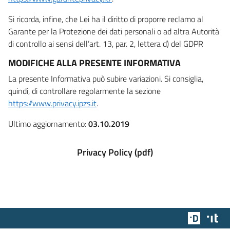
Si ricorda, infine, che Lei ha il diritto di proporre reclamo al
Garante per la Protezione dei dati personali o ad altra Autorità
di controllo ai sensi dell’art. 13, par. 2, lettera d) del GDPR
MODIFICHE ALLA PRESENTE INFORMATIVA
La presente Informativa può subire variazioni. Si consiglia,
quindi, di controllare regolarmente la sezione
https://www.privacy.ipzs.it
.
Ultimo aggiornamento:
03.10.2019
Privacy Policy (pdf)
Team Dig
Des