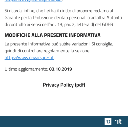
Si ricorda, infine, che Lei ha il diritto di proporre reclamo al
Garante per la Protezione dei dati personali o ad altra Autorità
di controllo ai sensi dell’art. 13, par. 2, lettera d) del GDPR
MODIFICHE ALLA PRESENTE INFORMATIVA
La presente Informativa può subire variazioni. Si consiglia,
quindi, di controllare regolarmente la sezione
https://www.privacy.ipzs.it
.
Ultimo aggiornamento:
03.10.2019
Privacy Policy (pdf)
Team Dig
Des