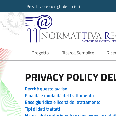
Presidenza del consiglio dei ministri
Normattiva Region
Il Progetto
Ricerca Semplice
Rice
current
PRIVACY POLICY DEL
Perchè questo avviso
Finalità e modalità del trattamento
Base giuridica e liceità del trattamento
Tipi di dati trattati
Natura del conferimento e conseguenze del ri