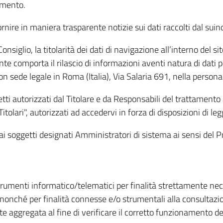
amento.
ire in maniera trasparente notizie sui dati raccolti dal suindic
nsiglio, la titolarità dei dati di navigazione all’interno del sit
te comporta il rilascio di informazioni aventi natura di dati per
, con sede legale in Roma (Italia), Via Salaria 691, nella per
getti autorizzati dal Titolare e da Responsabili del trattament
Titolari", autorizzati ad accedervi in forza di disposizioni di 
i dai soggetti designati Amministratori di sistema ai sensi de
strumenti informatico/telematici per finalità strettamente ne
nonché per finalità connesse e/o strumentali alla consultazion
 aggregata al fine di verificare il corretto funzionamento del