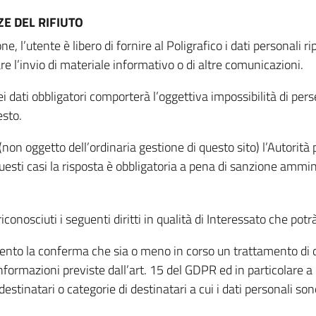
E DEL RIFIUTO
ne, l’utente è libero di fornire al Poligrafico i dati personali 
tare l’invio di materiale informativo o di altre comunicazioni.
 dati obbligatori comporterà l’oggettiva impossibilità di perseg
esto.
non oggetto dell’ordinaria gestione di questo sito) l’Autorità p
questi casi la risposta è obbligatoria a pena di sanzione ammin
riconosciuti i seguenti diritti in qualità di Interessato che potr
tamento la conferma che sia o meno in corso un trattamento di d
informazioni previste dall’art. 15 del GDPR ed in particolare a q
 destinatari o categorie di destinatari a cui i dati personali so