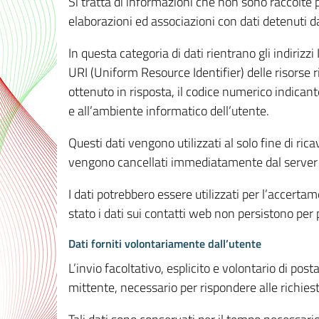
Si tratta di informazioni che non sono raccolte 
elaborazioni ed associazioni con dati detenuti da 
In questa categoria di dati rientrano gli indirizzi
URI (Uniform Resource Identifier) delle risorse ric
ottenuto in risposta, il codice numerico indicante
e all’ambiente informatico dell’utente.
Questi dati vengono utilizzati al solo fine di ri
vengono cancellati immediatamente dal server 7
I dati potrebbero essere utilizzati per l’accertame
stato i dati sui contatti web non persistono per p
Dati forniti volontariamente dall’utente
L’invio facoltativo, esplicito e volontario di post
mittente, necessario per rispondere alle richieste