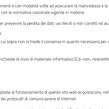
menti e con modalità volte ad assicurare la riservatezza e la s
à con la normativa nazionale vigente in materia.
prevenire la perdita dei dati, usi illeciti o non corretti ed ac
O
 di cui sopra non richiede il consenso in quanto necessario per
o richieste di invio di materiale informativo (Cd–rom, newsletter
eposte al funzionamento di questo sito web acquisiscono, nel c
 dei protocolli di comunicazione di Internet.