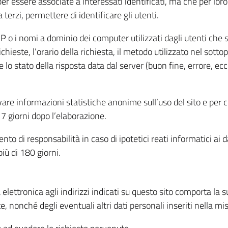
per essere associate a interessati identificati, ma che per lo
terzi, permettere di identificare gli utenti.
 IP o i nomi a dominio dei computer utilizzati dagli utenti che s
hieste, l’orario della richiesta, il metodo utilizzato nel sottop
 lo stato della risposta data dal server (buon fine, errore, ecc
cavare informazioni statistiche anonime sull’uso del sito e per
 giorni dopo l’elaborazione.
nto di responsabilità in caso di ipotetici reati informatici ai 
iù di 180 giorni.
a elettronica agli indirizzi indicati su questo sito comporta la 
, nonché degli eventuali altri dati personali inseriti nella mis