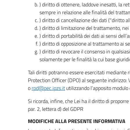
) diritto di ottenere, laddove inesatti, la 
sempre in relazione alle finalità del tratta
) diritto di cancellazione dei dati ("diritto a
) diritto di limitazione del trattamento, nei 
) diritto di portabilità dei dati ai sensi dell’a
) diritto di opposizione al trattamento ai se
) diritto di revocare il consenso in quals
solamente per le finalità la cui base giuridi
Tali diritti potranno essere esercitati mediante
Protection Officer (DPO) al seguente indirizzo:
o
rpd@pec.ipzs.it
utilizzando l’apposito modulo d
Si ricorda, infine, che Lei ha il diritto di propor
par. 2, lettera d) del GDPR
MODIFICHE ALLA PRESENTE INFORMATIVA