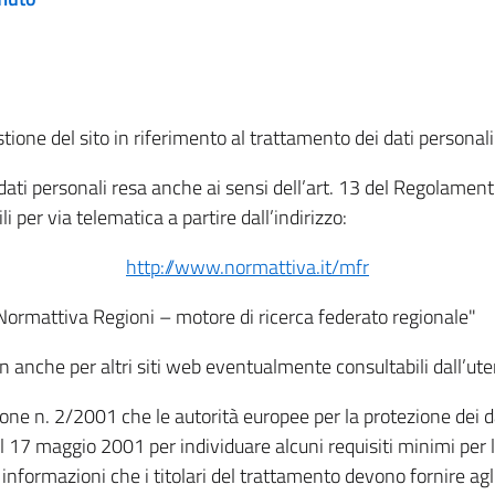
tione del sito in riferimento al trattamento dei dati personali
i dati personali resa anche ai sensi dell’art. 13 del Regolam
i per via telematica a partire dall’indirizzo:
http://www.normattiva.it/mfr
"Normattiva Regioni – motore di ricerca federato regionale"
non anche per altri siti web eventualmente consultabili dall’ute
e n. 2/2001 che le autorità europee per la protezione dei dati 
 17 maggio 2001 per individuare alcuni requisiti minimi per la
le informazioni che i titolari del trattamento devono fornire ag