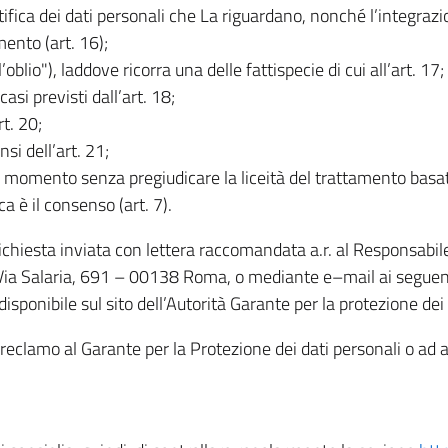
rettifica dei dati personali che La riguardano, nonché l’integraz
mento (art. 16);
ll’oblio"), laddove ricorra una delle fattispecie di cui all’art. 17;
casi previsti dall’art. 18;
rt. 20;
nsi dell’art. 21;
iasi momento senza pregiudicare la liceità del trattamento bas
ca è il consenso (art. 7).
 richiesta inviata con lettera raccomandata a.r. al Responsabi
 Via Salaria, 691 – 00138 Roma, o mediante e–mail ai seguenti 
isponibile sul sito dell’Autorità Garante per la protezione dei
re reclamo al Garante per la Protezione dei dati personali o ad al