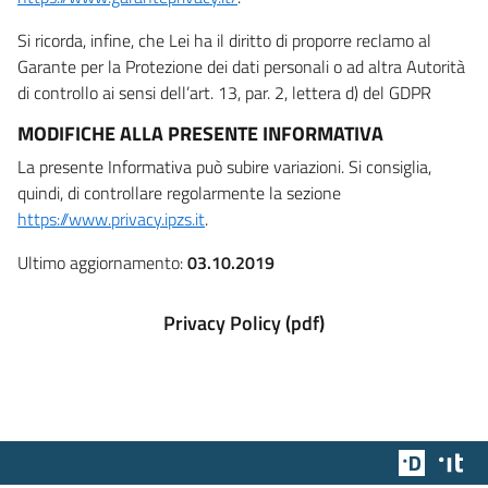
Si ricorda, infine, che Lei ha il diritto di proporre reclamo al
Garante per la Protezione dei dati personali o ad altra Autorità
di controllo ai sensi dell’art. 13, par. 2, lettera d) del GDPR
MODIFICHE ALLA PRESENTE INFORMATIVA
La presente Informativa può subire variazioni. Si consiglia,
quindi, di controllare regolarmente la sezione
https://www.privacy.ipzs.it
.
Ultimo aggiornamento:
03.10.2019
Privacy Policy (pdf)
Team Dig
Des