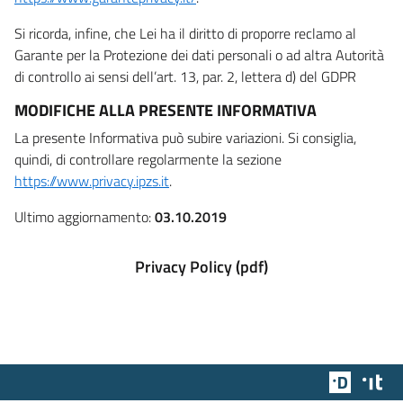
Si ricorda, infine, che Lei ha il diritto di proporre reclamo al
Garante per la Protezione dei dati personali o ad altra Autorità
di controllo ai sensi dell’art. 13, par. 2, lettera d) del GDPR
MODIFICHE ALLA PRESENTE INFORMATIVA
La presente Informativa può subire variazioni. Si consiglia,
quindi, di controllare regolarmente la sezione
https://www.privacy.ipzs.it
.
Ultimo aggiornamento:
03.10.2019
Privacy Policy (pdf)
Team Dig
Des