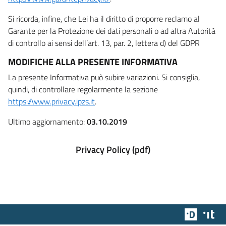
Si ricorda, infine, che Lei ha il diritto di proporre reclamo al
Garante per la Protezione dei dati personali o ad altra Autorità
di controllo ai sensi dell’art. 13, par. 2, lettera d) del GDPR
MODIFICHE ALLA PRESENTE INFORMATIVA
La presente Informativa può subire variazioni. Si consiglia,
quindi, di controllare regolarmente la sezione
https://www.privacy.ipzs.it
.
Ultimo aggiornamento:
03.10.2019
Privacy Policy (pdf)
Team Dig
Des