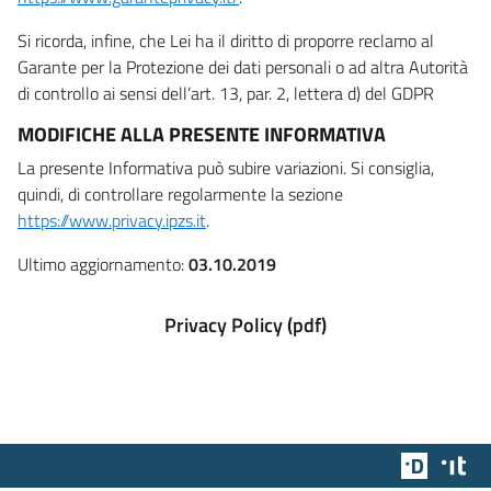
Si ricorda, infine, che Lei ha il diritto di proporre reclamo al
Garante per la Protezione dei dati personali o ad altra Autorità
di controllo ai sensi dell’art. 13, par. 2, lettera d) del GDPR
MODIFICHE ALLA PRESENTE INFORMATIVA
La presente Informativa può subire variazioni. Si consiglia,
quindi, di controllare regolarmente la sezione
https://www.privacy.ipzs.it
.
Ultimo aggiornamento:
03.10.2019
Privacy Policy (pdf)
Team Dig
Des