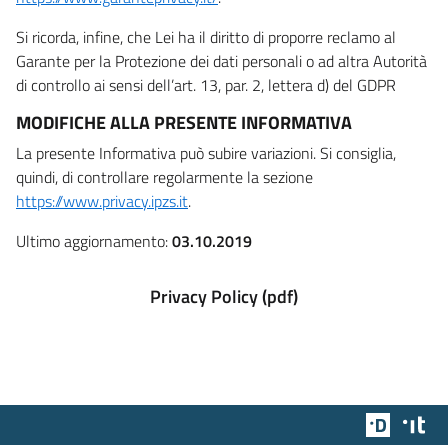
Si ricorda, infine, che Lei ha il diritto di proporre reclamo al
Garante per la Protezione dei dati personali o ad altra Autorità
di controllo ai sensi dell’art. 13, par. 2, lettera d) del GDPR
MODIFICHE ALLA PRESENTE INFORMATIVA
La presente Informativa può subire variazioni. Si consiglia,
quindi, di controllare regolarmente la sezione
https://www.privacy.ipzs.it
.
Ultimo aggiornamento:
03.10.2019
Privacy Policy (pdf)
Team Dig
Des