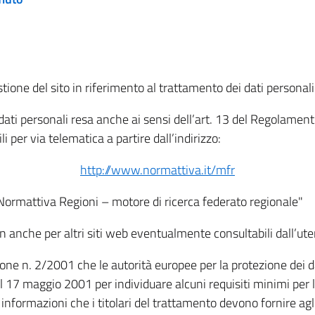
tione del sito in riferimento al trattamento dei dati personali
i dati personali resa anche ai sensi dell’art. 13 del Regolam
i per via telematica a partire dall’indirizzo:
http://www.normattiva.it/mfr
"Normattiva Regioni – motore di ricerca federato regionale"
non anche per altri siti web eventualmente consultabili dall’ute
e n. 2/2001 che le autorità europee per la protezione dei dati 
 17 maggio 2001 per individuare alcuni requisiti minimi per la
le informazioni che i titolari del trattamento devono fornire ag