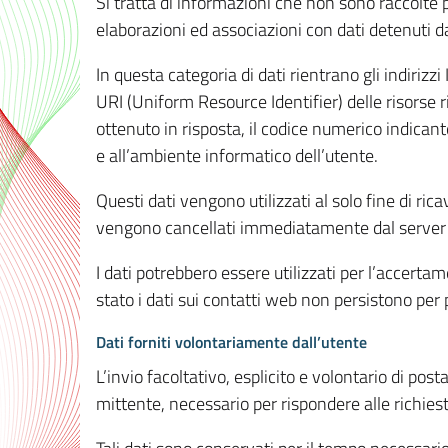
Si tratta di informazioni che non sono raccolte 
elaborazioni ed associazioni con dati detenuti da 
In questa categoria di dati rientrano gli indirizzi
URI (Uniform Resource Identifier) delle risorse ric
ottenuto in risposta, il codice numerico indicante
e all’ambiente informatico dell’utente.
Questi dati vengono utilizzati al solo fine di ri
vengono cancellati immediatamente dal server 7
I dati potrebbero essere utilizzati per l’accertame
stato i dati sui contatti web non persistono per p
Dati forniti volontariamente dall’utente
L’invio facoltativo, esplicito e volontario di post
mittente, necessario per rispondere alle richieste