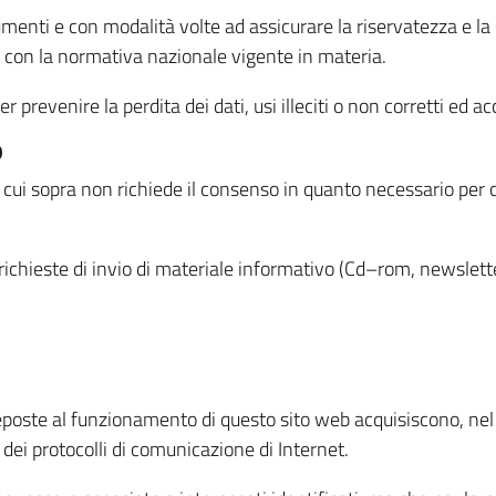
menti e con modalità volte ad assicurare la riservatezza e la s
à con la normativa nazionale vigente in materia.
prevenire la perdita dei dati, usi illeciti o non corretti ed ac
O
 di cui sopra non richiede il consenso in quanto necessario per
o richieste di invio di materiale informativo (Cd–rom, newsletter
eposte al funzionamento di questo sito web acquisiscono, nel c
 dei protocolli di comunicazione di Internet.