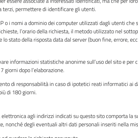
per essere associate a interessati identificati, ma che per lo
terzi, permettere di identificare gli utenti.
 IP o i nomi a dominio dei computer utilizzati dagli utenti che s
hieste, l’orario della richiesta, il metodo utilizzato nel sottop
 lo stato della risposta data dal server (buon fine, errore, ecc
cavare informazioni statistiche anonime sull’uso del sito e per
 giorni dopo l’elaborazione.
nto di responsabilità in caso di ipotetici reati informatici ai 
iù di 180 giorni.
a elettronica agli indirizzi indicati su questo sito comporta la 
, nonché degli eventuali altri dati personali inseriti nella mis