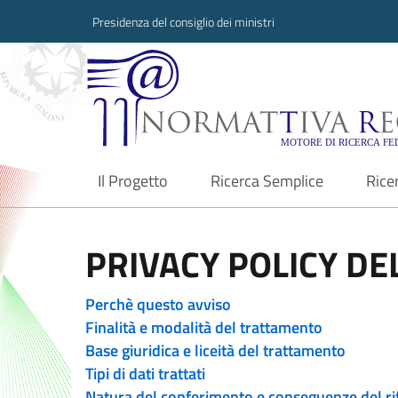
Presidenza del consiglio dei ministri
Normattiva Region
Il Progetto
Ricerca Semplice
Rice
current
PRIVACY POLICY DEL
Perchè questo avviso
Finalità e modalità del trattamento
Base giuridica e liceità del trattamento
Tipi di dati trattati
Natura del conferimento e conseguenze del ri