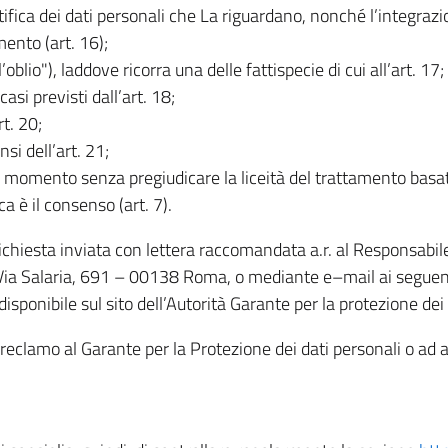
rettifica dei dati personali che La riguardano, nonché l’integraz
mento (art. 16);
ll’oblio"), laddove ricorra una delle fattispecie di cui all’art. 17;
casi previsti dall’art. 18;
rt. 20;
nsi dell’art. 21;
iasi momento senza pregiudicare la liceità del trattamento bas
ca è il consenso (art. 7).
 richiesta inviata con lettera raccomandata a.r. al Responsabi
 Via Salaria, 691 – 00138 Roma, o mediante e–mail ai seguenti 
isponibile sul sito dell’Autorità Garante per la protezione dei
re reclamo al Garante per la Protezione dei dati personali o ad al