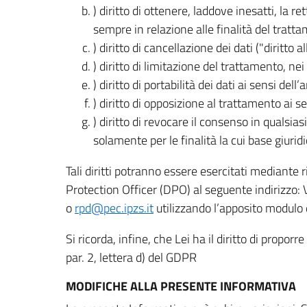
) diritto di ottenere, laddove inesatti, la 
sempre in relazione alle finalità del tratta
) diritto di cancellazione dei dati ("diritto a
) diritto di limitazione del trattamento, nei 
) diritto di portabilità dei dati ai sensi dell’a
) diritto di opposizione al trattamento ai se
) diritto di revocare il consenso in quals
solamente per le finalità la cui base giuridi
Tali diritti potranno essere esercitati mediante
Protection Officer (DPO) al seguente indirizzo:
o
rpd@pec.ipzs.it
utilizzando l’apposito modulo d
Si ricorda, infine, che Lei ha il diritto di propor
par. 2, lettera d) del GDPR
MODIFICHE ALLA PRESENTE INFORMATIVA