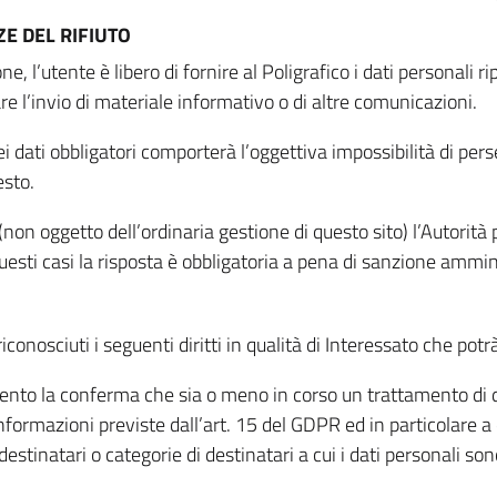
E DEL RIFIUTO
ne, l’utente è libero di fornire al Poligrafico i dati personali 
tare l’invio di materiale informativo o di altre comunicazioni.
 dati obbligatori comporterà l’oggettiva impossibilità di perseg
esto.
non oggetto dell’ordinaria gestione di questo sito) l’Autorità p
questi casi la risposta è obbligatoria a pena di sanzione ammin
riconosciuti i seguenti diritti in qualità di Interessato che potr
tamento la conferma che sia o meno in corso un trattamento di d
informazioni previste dall’art. 15 del GDPR ed in particolare a q
 destinatari o categorie di destinatari a cui i dati personali so