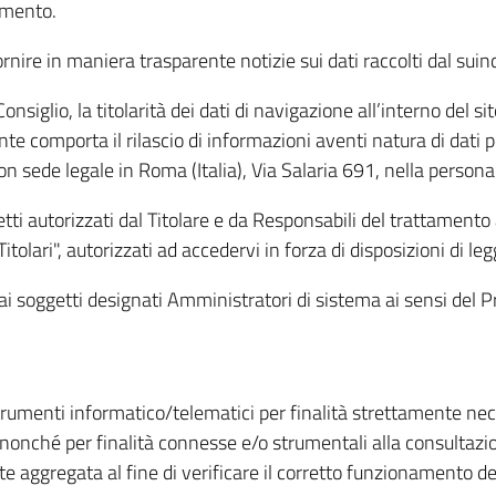
amento.
ire in maniera trasparente notizie sui dati raccolti dal suindic
nsiglio, la titolarità dei dati di navigazione all’interno del sit
te comporta il rilascio di informazioni aventi natura di dati per
, con sede legale in Roma (Italia), Via Salaria 691, nella per
getti autorizzati dal Titolare e da Responsabili del trattament
Titolari", autorizzati ad accedervi in forza di disposizioni di 
i dai soggetti designati Amministratori di sistema ai sensi de
strumenti informatico/telematici per finalità strettamente ne
nonché per finalità connesse e/o strumentali alla consultazion
 aggregata al fine di verificare il corretto funzionamento del