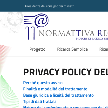
Presidenza del consiglio dei ministri
Normattiva Region
Il Progetto
Ricerca Semplice
Rice
current
PRIVACY POLICY DEL
Perchè questo avviso
Finalità e modalità del trattamento
Base giuridica e liceità del trattamento
Tipi di dati trattati
Natura del conferimento e conseguenze del ri