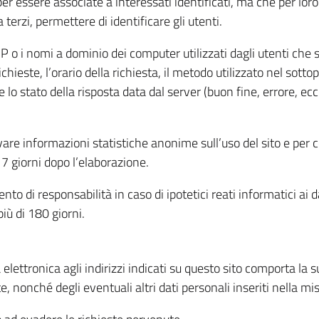
per essere associate a interessati identificati, ma che per lo
terzi, permettere di identificare gli utenti.
 IP o i nomi a dominio dei computer utilizzati dagli utenti che s
hieste, l’orario della richiesta, il metodo utilizzato nel sottop
 lo stato della risposta data dal server (buon fine, errore, ecc
cavare informazioni statistiche anonime sull’uso del sito e per
 giorni dopo l’elaborazione.
nto di responsabilità in caso di ipotetici reati informatici ai 
iù di 180 giorni.
a elettronica agli indirizzi indicati su questo sito comporta la 
, nonché degli eventuali altri dati personali inseriti nella mis