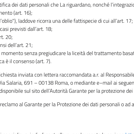
rettifica dei dati personali che La riguardano, nonché l’integraz
mento (art. 16);
ll’oblio"), laddove ricorra una delle fattispecie di cui all’art. 17;
casi previsti dall’art. 18;
rt. 20;
nsi dell’art. 21;
iasi momento senza pregiudicare la liceità del trattamento bas
ca è il consenso (art. 7).
 richiesta inviata con lettera raccomandata a.r. al Responsabi
 Via Salaria, 691 – 00138 Roma, o mediante e–mail ai seguenti 
isponibile sul sito dell’Autorità Garante per la protezione dei
re reclamo al Garante per la Protezione dei dati personali o ad al