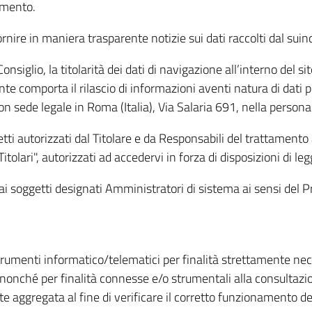
amento.
ire in maniera trasparente notizie sui dati raccolti dal suindic
nsiglio, la titolarità dei dati di navigazione all’interno del sit
te comporta il rilascio di informazioni aventi natura di dati per
, con sede legale in Roma (Italia), Via Salaria 691, nella per
getti autorizzati dal Titolare e da Responsabili del trattament
Titolari", autorizzati ad accedervi in forza di disposizioni di 
i dai soggetti designati Amministratori di sistema ai sensi de
strumenti informatico/telematici per finalità strettamente ne
nonché per finalità connesse e/o strumentali alla consultazion
 aggregata al fine di verificare il corretto funzionamento del