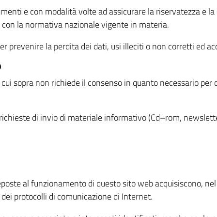
menti e con modalità volte ad assicurare la riservatezza e la s
à con la normativa nazionale vigente in materia.
prevenire la perdita dei dati, usi illeciti o non corretti ed ac
O
 di cui sopra non richiede il consenso in quanto necessario per
o richieste di invio di materiale informativo (Cd–rom, newsletter
eposte al funzionamento di questo sito web acquisiscono, nel c
 dei protocolli di comunicazione di Internet.