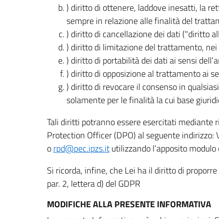
) diritto di ottenere, laddove inesatti, la 
sempre in relazione alle finalità del tratta
) diritto di cancellazione dei dati ("diritto a
) diritto di limitazione del trattamento, nei 
) diritto di portabilità dei dati ai sensi dell’a
) diritto di opposizione al trattamento ai se
) diritto di revocare il consenso in quals
solamente per le finalità la cui base giuridi
Tali diritti potranno essere esercitati mediante
Protection Officer (DPO) al seguente indirizzo:
o
rpd@pec.ipzs.it
utilizzando l’apposito modulo d
Si ricorda, infine, che Lei ha il diritto di propor
par. 2, lettera d) del GDPR
MODIFICHE ALLA PRESENTE INFORMATIVA