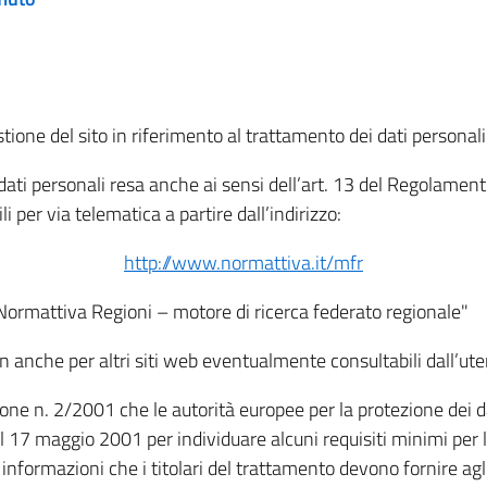
tione del sito in riferimento al trattamento dei dati personali
i dati personali resa anche ai sensi dell’art. 13 del Regolam
i per via telematica a partire dall’indirizzo:
http://www.normattiva.it/mfr
"Normattiva Regioni – motore di ricerca federato regionale"
non anche per altri siti web eventualmente consultabili dall’ute
e n. 2/2001 che le autorità europee per la protezione dei dati 
 17 maggio 2001 per individuare alcuni requisiti minimi per la
le informazioni che i titolari del trattamento devono fornire ag