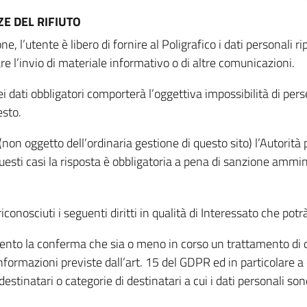
E DEL RIFIUTO
ne, l’utente è libero di fornire al Poligrafico i dati personali 
tare l’invio di materiale informativo o di altre comunicazioni.
 dati obbligatori comporterà l’oggettiva impossibilità di perseg
esto.
non oggetto dell’ordinaria gestione di questo sito) l’Autorità p
questi casi la risposta è obbligatoria a pena di sanzione ammin
riconosciuti i seguenti diritti in qualità di Interessato che potr
tamento la conferma che sia o meno in corso un trattamento di d
informazioni previste dall’art. 15 del GDPR ed in particolare a q
 destinatari o categorie di destinatari a cui i dati personali so