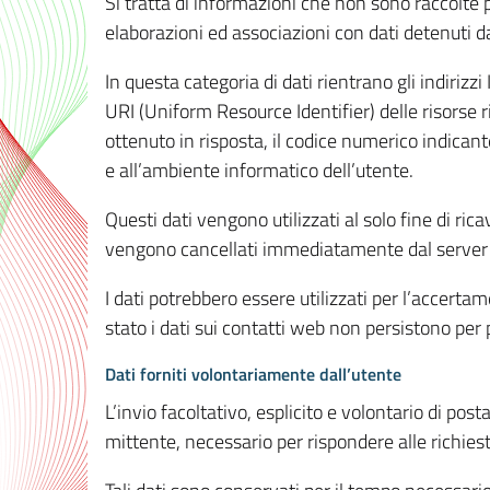
Si tratta di informazioni che non sono raccolte 
elaborazioni ed associazioni con dati detenuti da 
In questa categoria di dati rientrano gli indirizzi
URI (Uniform Resource Identifier) delle risorse ric
ottenuto in risposta, il codice numerico indicante
e all’ambiente informatico dell’utente.
Questi dati vengono utilizzati al solo fine di ri
vengono cancellati immediatamente dal server 7
I dati potrebbero essere utilizzati per l’accertame
stato i dati sui contatti web non persistono per p
Dati forniti volontariamente dall’utente
L’invio facoltativo, esplicito e volontario di post
mittente, necessario per rispondere alle richieste