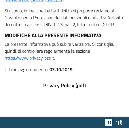
Si ricorda, infine, che Lei ha il diritto di proporre reclamo al
Garante per la Protezione dei dati personali o ad altra Autorità
di controllo ai sensi dell’art. 13, par. 2, lettera d) del GDPR
MODIFICHE ALLA PRESENTE INFORMATIVA
La presente Informativa può subire variazioni. Si consiglia,
quindi, di controllare regolarmente la sezione
https://www.privacy.ipzs.it
.
Ultimo aggiornamento:
03.10.2019
Privacy Policy (pdf)
Team Dig
Des