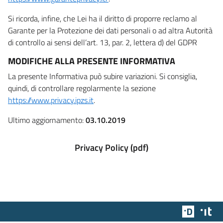
Si ricorda, infine, che Lei ha il diritto di proporre reclamo al
Garante per la Protezione dei dati personali o ad altra Autorità
di controllo ai sensi dell’art. 13, par. 2, lettera d) del GDPR
MODIFICHE ALLA PRESENTE INFORMATIVA
La presente Informativa può subire variazioni. Si consiglia,
quindi, di controllare regolarmente la sezione
https://www.privacy.ipzs.it
.
Ultimo aggiornamento:
03.10.2019
Privacy Policy (pdf)
Team Dig
Des