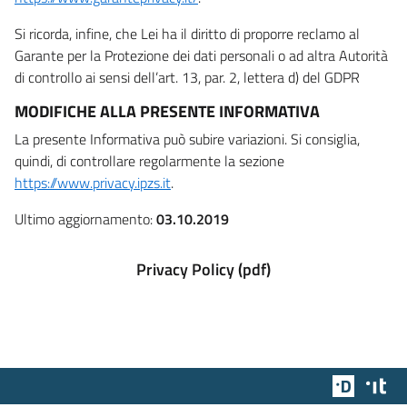
Si ricorda, infine, che Lei ha il diritto di proporre reclamo al
Garante per la Protezione dei dati personali o ad altra Autorità
di controllo ai sensi dell’art. 13, par. 2, lettera d) del GDPR
MODIFICHE ALLA PRESENTE INFORMATIVA
La presente Informativa può subire variazioni. Si consiglia,
quindi, di controllare regolarmente la sezione
https://www.privacy.ipzs.it
.
Ultimo aggiornamento:
03.10.2019
Privacy Policy (pdf)
Team Dig
Des