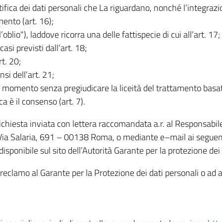
rettifica dei dati personali che La riguardano, nonché l’integraz
mento (art. 16);
ll’oblio"), laddove ricorra una delle fattispecie di cui all’art. 17;
casi previsti dall’art. 18;
rt. 20;
nsi dell’art. 21;
iasi momento senza pregiudicare la liceità del trattamento bas
ca è il consenso (art. 7).
 richiesta inviata con lettera raccomandata a.r. al Responsabi
 Via Salaria, 691 – 00138 Roma, o mediante e–mail ai seguenti 
isponibile sul sito dell’Autorità Garante per la protezione dei
re reclamo al Garante per la Protezione dei dati personali o ad al