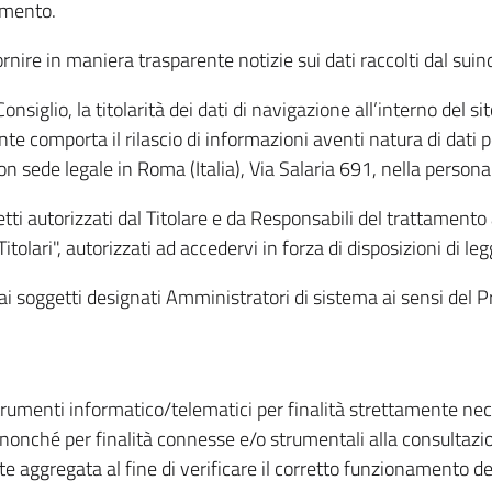
amento.
ire in maniera trasparente notizie sui dati raccolti dal suindic
nsiglio, la titolarità dei dati di navigazione all’interno del sit
te comporta il rilascio di informazioni aventi natura di dati per
, con sede legale in Roma (Italia), Via Salaria 691, nella per
getti autorizzati dal Titolare e da Responsabili del trattament
Titolari", autorizzati ad accedervi in forza di disposizioni di 
i dai soggetti designati Amministratori di sistema ai sensi de
strumenti informatico/telematici per finalità strettamente ne
nonché per finalità connesse e/o strumentali alla consultazion
 aggregata al fine di verificare il corretto funzionamento del