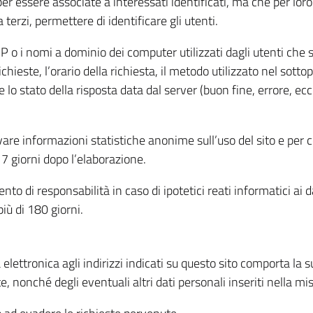
per essere associate a interessati identificati, ma che per lo
terzi, permettere di identificare gli utenti.
 IP o i nomi a dominio dei computer utilizzati dagli utenti che s
hieste, l’orario della richiesta, il metodo utilizzato nel sottop
 lo stato della risposta data dal server (buon fine, errore, ecc
cavare informazioni statistiche anonime sull’uso del sito e per
 giorni dopo l’elaborazione.
nto di responsabilità in caso di ipotetici reati informatici ai 
iù di 180 giorni.
a elettronica agli indirizzi indicati su questo sito comporta la 
, nonché degli eventuali altri dati personali inseriti nella mis