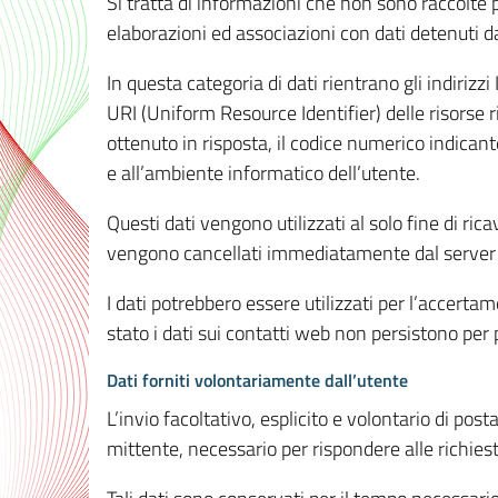
Si tratta di informazioni che non sono raccolte 
elaborazioni ed associazioni con dati detenuti da 
In questa categoria di dati rientrano gli indirizzi
URI (Uniform Resource Identifier) delle risorse ric
ottenuto in risposta, il codice numerico indicante
e all’ambiente informatico dell’utente.
Questi dati vengono utilizzati al solo fine di ri
vengono cancellati immediatamente dal server 7
I dati potrebbero essere utilizzati per l’accertame
stato i dati sui contatti web non persistono per p
Dati forniti volontariamente dall’utente
L’invio facoltativo, esplicito e volontario di post
mittente, necessario per rispondere alle richieste