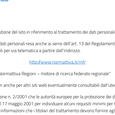
tione del sito in riferimento al trattamento dei dati personali
i dati personali resa anche ai sensi dell’art. 13 del Regolam
i per via telematica a partire dall’indirizzo:
http://www.normattiva.it/mfr
"Normattiva Regioni – motore di ricerca federato regionale"
non anche per altri siti web eventualmente consultabili dall’ute
e n. 2/2001 che le autorità europee per la protezione dei dati 
 17 maggio 2001 per individuare alcuni requisiti minimi per la
le informazioni che i titolari del trattamento devono fornire ag