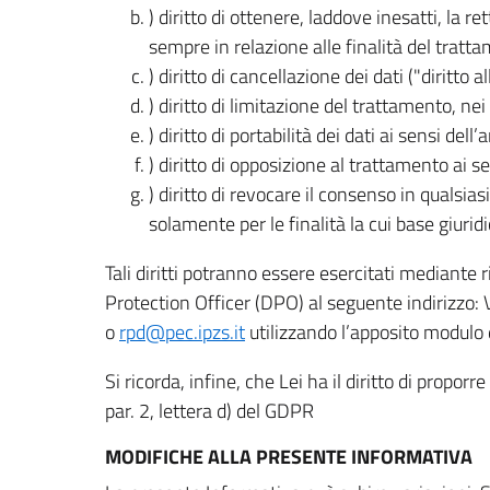
) diritto di ottenere, laddove inesatti, la 
sempre in relazione alle finalità del tratta
) diritto di cancellazione dei dati ("diritto a
) diritto di limitazione del trattamento, nei 
) diritto di portabilità dei dati ai sensi dell’a
) diritto di opposizione al trattamento ai se
) diritto di revocare il consenso in quals
solamente per le finalità la cui base giuridi
Tali diritti potranno essere esercitati mediante
Protection Officer (DPO) al seguente indirizzo:
o
rpd@pec.ipzs.it
utilizzando l’apposito modulo d
Si ricorda, infine, che Lei ha il diritto di propor
par. 2, lettera d) del GDPR
MODIFICHE ALLA PRESENTE INFORMATIVA