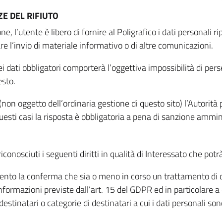
E DEL RIFIUTO
ne, l’utente è libero di fornire al Poligrafico i dati personali 
tare l’invio di materiale informativo o di altre comunicazioni.
 dati obbligatori comporterà l’oggettiva impossibilità di perseg
esto.
non oggetto dell’ordinaria gestione di questo sito) l’Autorità p
questi casi la risposta è obbligatoria a pena di sanzione ammin
riconosciuti i seguenti diritti in qualità di Interessato che potr
tamento la conferma che sia o meno in corso un trattamento di d
informazioni previste dall’art. 15 del GDPR ed in particolare a q
 destinatari o categorie di destinatari a cui i dati personali so