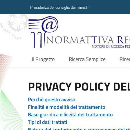
Presidenza del consiglio dei ministri
Normattiva Region
Il Progetto
Ricerca Semplice
Rice
current
PRIVACY POLICY DEL
Perchè questo avviso
Finalità e modalità del trattamento
Base giuridica e liceità del trattamento
Tipi di dati trattati
Natura del conferimento e conseguenze del ri