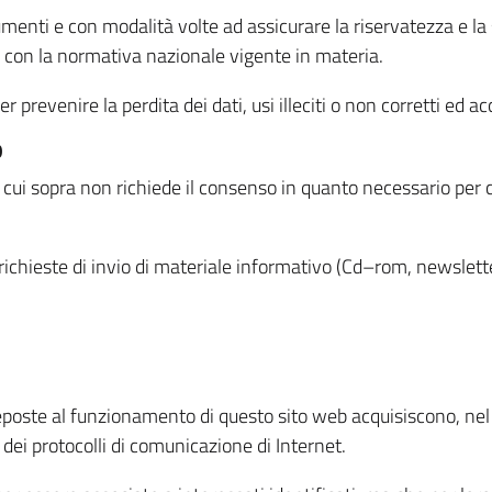
menti e con modalità volte ad assicurare la riservatezza e la s
à con la normativa nazionale vigente in materia.
prevenire la perdita dei dati, usi illeciti o non corretti ed ac
O
 di cui sopra non richiede il consenso in quanto necessario per
o richieste di invio di materiale informativo (Cd–rom, newsletter
eposte al funzionamento di questo sito web acquisiscono, nel c
 dei protocolli di comunicazione di Internet.