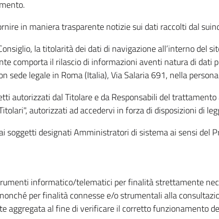
amento.
ire in maniera trasparente notizie sui dati raccolti dal suindic
nsiglio, la titolarità dei dati di navigazione all’interno del sit
te comporta il rilascio di informazioni aventi natura di dati per
, con sede legale in Roma (Italia), Via Salaria 691, nella per
getti autorizzati dal Titolare e da Responsabili del trattament
Titolari", autorizzati ad accedervi in forza di disposizioni di 
i dai soggetti designati Amministratori di sistema ai sensi de
strumenti informatico/telematici per finalità strettamente ne
nonché per finalità connesse e/o strumentali alla consultazion
 aggregata al fine di verificare il corretto funzionamento del