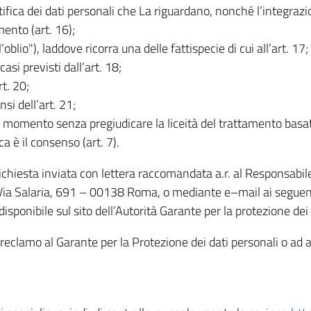
rettifica dei dati personali che La riguardano, nonché l’integraz
mento (art. 16);
ll’oblio"), laddove ricorra una delle fattispecie di cui all’art. 17;
casi previsti dall’art. 18;
rt. 20;
nsi dell’art. 21;
iasi momento senza pregiudicare la liceità del trattamento bas
ca è il consenso (art. 7).
 richiesta inviata con lettera raccomandata a.r. al Responsabi
 Via Salaria, 691 – 00138 Roma, o mediante e–mail ai seguenti 
isponibile sul sito dell’Autorità Garante per la protezione dei
re reclamo al Garante per la Protezione dei dati personali o ad al