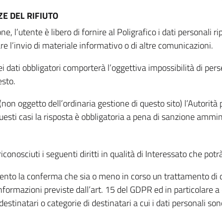
E DEL RIFIUTO
ne, l’utente è libero di fornire al Poligrafico i dati personali 
tare l’invio di materiale informativo o di altre comunicazioni.
 dati obbligatori comporterà l’oggettiva impossibilità di perseg
esto.
non oggetto dell’ordinaria gestione di questo sito) l’Autorità p
questi casi la risposta è obbligatoria a pena di sanzione ammin
riconosciuti i seguenti diritti in qualità di Interessato che potr
tamento la conferma che sia o meno in corso un trattamento di d
informazioni previste dall’art. 15 del GDPR ed in particolare a q
 destinatari o categorie di destinatari a cui i dati personali so