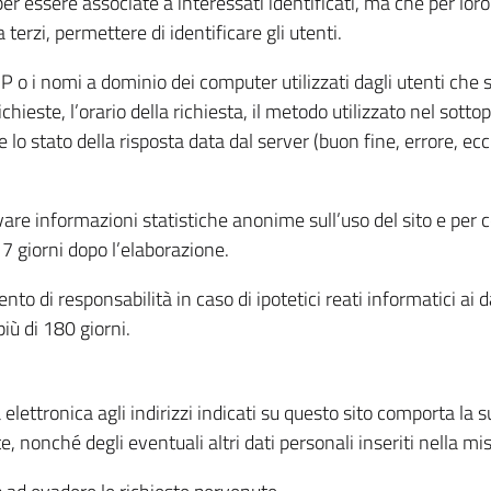
per essere associate a interessati identificati, ma che per lo
terzi, permettere di identificare gli utenti.
 IP o i nomi a dominio dei computer utilizzati dagli utenti che s
hieste, l’orario della richiesta, il metodo utilizzato nel sottop
 lo stato della risposta data dal server (buon fine, errore, ecc
cavare informazioni statistiche anonime sull’uso del sito e per
 giorni dopo l’elaborazione.
nto di responsabilità in caso di ipotetici reati informatici ai 
iù di 180 giorni.
a elettronica agli indirizzi indicati su questo sito comporta la 
, nonché degli eventuali altri dati personali inseriti nella mis