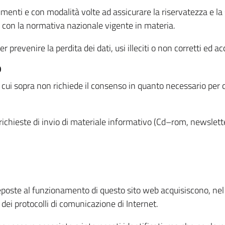
menti e con modalità volte ad assicurare la riservatezza e la s
à con la normativa nazionale vigente in materia.
prevenire la perdita dei dati, usi illeciti o non corretti ed ac
O
 di cui sopra non richiede il consenso in quanto necessario per
o richieste di invio di materiale informativo (Cd–rom, newsletter
eposte al funzionamento di questo sito web acquisiscono, nel c
 dei protocolli di comunicazione di Internet.