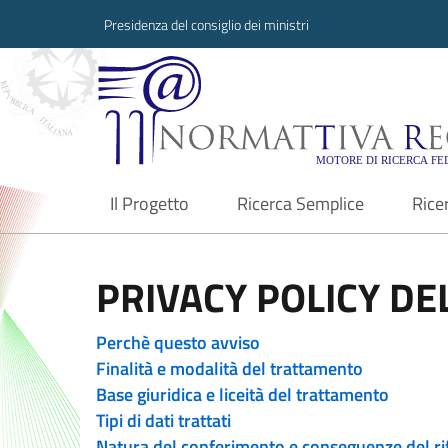
Presidenza del consiglio dei ministri
Normattiva Region
Il Progetto
Ricerca Semplice
Rice
current
PRIVACY POLICY DEL
Perchè questo avviso
Finalità e modalità del trattamento
Base giuridica e liceità del trattamento
Tipi di dati trattati
Natura del conferimento e conseguenze del ri