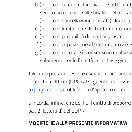
) diritto di ottenere, laddove inesatti, la 
sempre in relazione alle finalità del tratta
) diritto di cancellazione dei dati ("diritto a
) diritto di limitazione del trattamento, nei 
) diritto di portabilità dei dati ai sensi dell’a
) diritto di opposizione al trattamento ai se
) diritto di revocare il consenso in quals
solamente per le finalità la cui base giuridi
Tali diritti potranno essere esercitati mediante
Protection Officer (DPO) al seguente indirizzo:
o
rpd@pec.ipzs.it
utilizzando l’apposito modulo d
Si ricorda, infine, che Lei ha il diritto di propor
par. 2, lettera d) del GDPR
MODIFICHE ALLA PRESENTE INFORMATIVA