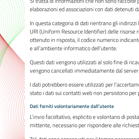
Si tratta di informazioni che non sono raccolte 
elaborazioni ed associazioni con dati detenuti da 
In questa categoria di dati rientrano gli indirizzi
URI (Uniform Resource Identifier) delle risorse ric
ottenuto in risposta, il codice numerico indicante
e all’ambiente informatico dell’utente.
Questi dati vengono utilizzati al solo fine di ri
vengono cancellati immediatamente dal server 7
I dati potrebbero essere utilizzati per l’accertame
stato i dati sui contatti web non persistono per p
Dati forniti volontariamente dall’utente
L’invio facoltativo, esplicito e volontario di post
mittente, necessario per rispondere alle richieste