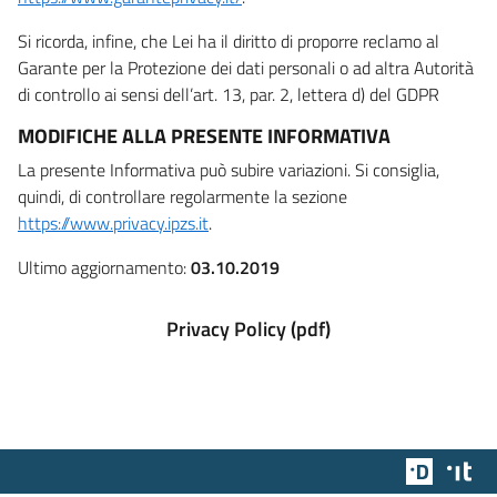
Si ricorda, infine, che Lei ha il diritto di proporre reclamo al
Garante per la Protezione dei dati personali o ad altra Autorità
di controllo ai sensi dell’art. 13, par. 2, lettera d) del GDPR
MODIFICHE ALLA PRESENTE INFORMATIVA
La presente Informativa può subire variazioni. Si consiglia,
quindi, di controllare regolarmente la sezione
https://www.privacy.ipzs.it
.
Ultimo aggiornamento:
03.10.2019
Privacy Policy (pdf)
Team Dig
Des