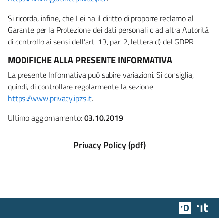
Si ricorda, infine, che Lei ha il diritto di proporre reclamo al
Garante per la Protezione dei dati personali o ad altra Autorità
di controllo ai sensi dell’art. 13, par. 2, lettera d) del GDPR
MODIFICHE ALLA PRESENTE INFORMATIVA
La presente Informativa può subire variazioni. Si consiglia,
quindi, di controllare regolarmente la sezione
https://www.privacy.ipzs.it
.
Ultimo aggiornamento:
03.10.2019
Privacy Policy (pdf)
Team Dig
Des