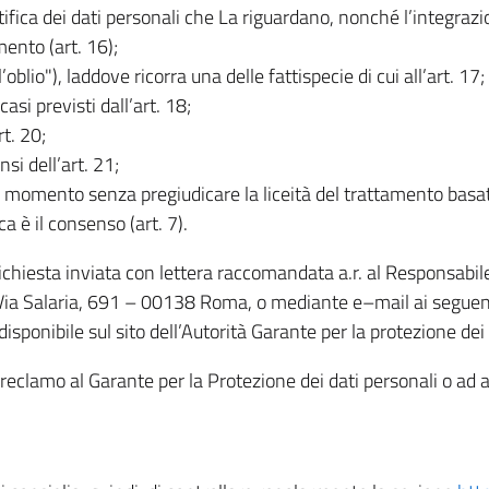
rettifica dei dati personali che La riguardano, nonché l’integraz
mento (art. 16);
ll’oblio"), laddove ricorra una delle fattispecie di cui all’art. 17;
casi previsti dall’art. 18;
rt. 20;
nsi dell’art. 21;
iasi momento senza pregiudicare la liceità del trattamento bas
ca è il consenso (art. 7).
 richiesta inviata con lettera raccomandata a.r. al Responsabi
 Via Salaria, 691 – 00138 Roma, o mediante e–mail ai seguenti 
isponibile sul sito dell’Autorità Garante per la protezione dei
re reclamo al Garante per la Protezione dei dati personali o ad al