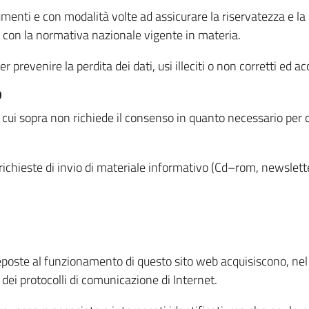
menti e con modalità volte ad assicurare la riservatezza e la s
à con la normativa nazionale vigente in materia.
prevenire la perdita dei dati, usi illeciti o non corretti ed ac
O
 di cui sopra non richiede il consenso in quanto necessario per
o richieste di invio di materiale informativo (Cd–rom, newsletter
eposte al funzionamento di questo sito web acquisiscono, nel c
 dei protocolli di comunicazione di Internet.