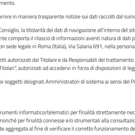
amento.
ire in maniera trasparente notizie sui dati raccolti dal suindic
nsiglio, la titolarità dei dati di navigazione all’interno del sit
te comporta il rilascio di informazioni aventi natura di dati per
, con sede legale in Roma (Italia), Via Salaria 691, nella per
getti autorizzati dal Titolare e da Responsabili del trattament
Titolari", autorizzati ad accedervi in forza di disposizioni di 
i dai soggetti designati Amministratori di sistema ai sensi de
strumenti informatico/telematici per finalità strettamente ne
nonché per finalità connesse e/o strumentali alla consultazion
 aggregata al fine di verificare il corretto funzionamento del