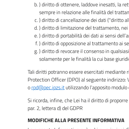
) diritto di ottenere, laddove inesatti, la 
sempre in relazione alle finalità del tratta
) diritto di cancellazione dei dati ("diritto a
) diritto di limitazione del trattamento, nei 
) diritto di portabilità dei dati ai sensi dell’a
) diritto di opposizione al trattamento ai se
) diritto di revocare il consenso in quals
solamente per le finalità la cui base giuridi
Tali diritti potranno essere esercitati mediante
Protection Officer (DPO) al seguente indirizzo:
o
rpd@pec.ipzs.it
utilizzando l’apposito modulo d
Si ricorda, infine, che Lei ha il diritto di propor
par. 2, lettera d) del GDPR
MODIFICHE ALLA PRESENTE INFORMATIVA