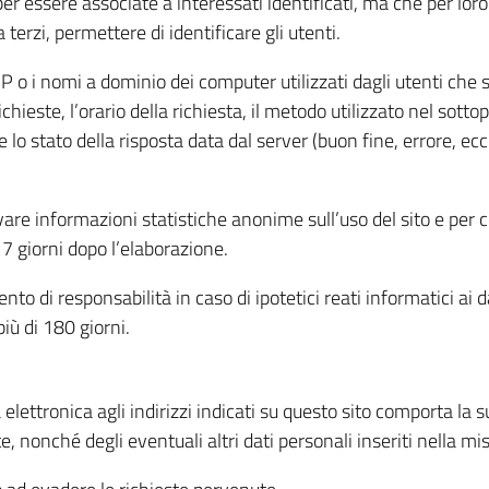
per essere associate a interessati identificati, ma che per lo
terzi, permettere di identificare gli utenti.
 IP o i nomi a dominio dei computer utilizzati dagli utenti che s
hieste, l’orario della richiesta, il metodo utilizzato nel sottop
 lo stato della risposta data dal server (buon fine, errore, ecc
cavare informazioni statistiche anonime sull’uso del sito e per
 giorni dopo l’elaborazione.
nto di responsabilità in caso di ipotetici reati informatici ai 
iù di 180 giorni.
a elettronica agli indirizzi indicati su questo sito comporta la 
, nonché degli eventuali altri dati personali inseriti nella mis