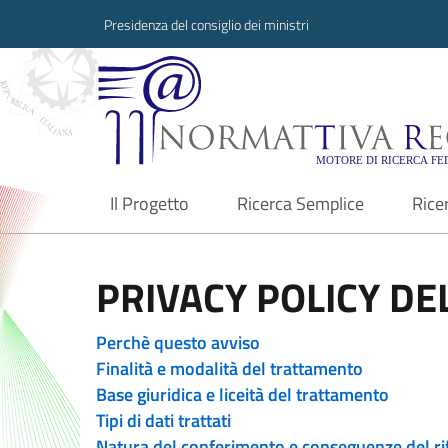
Presidenza del consiglio dei ministri
Normattiva Region
Il Progetto
Ricerca Semplice
Rice
current
PRIVACY POLICY DEL
Perchè questo avviso
Finalità e modalità del trattamento
Base giuridica e liceità del trattamento
Tipi di dati trattati
Natura del conferimento e conseguenze del ri