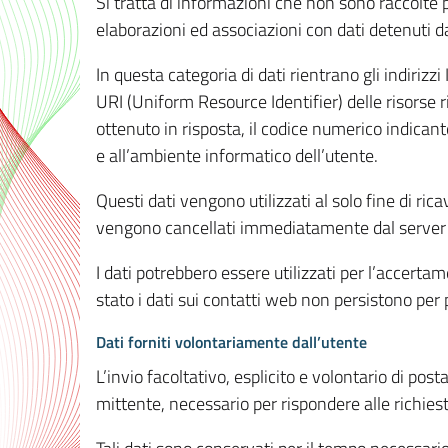
Si tratta di informazioni che non sono raccolte 
elaborazioni ed associazioni con dati detenuti da 
In questa categoria di dati rientrano gli indirizzi
URI (Uniform Resource Identifier) delle risorse ric
ottenuto in risposta, il codice numerico indicante
e all’ambiente informatico dell’utente.
Questi dati vengono utilizzati al solo fine di ri
vengono cancellati immediatamente dal server 7
I dati potrebbero essere utilizzati per l’accertame
stato i dati sui contatti web non persistono per p
Dati forniti volontariamente dall’utente
L’invio facoltativo, esplicito e volontario di post
mittente, necessario per rispondere alle richieste