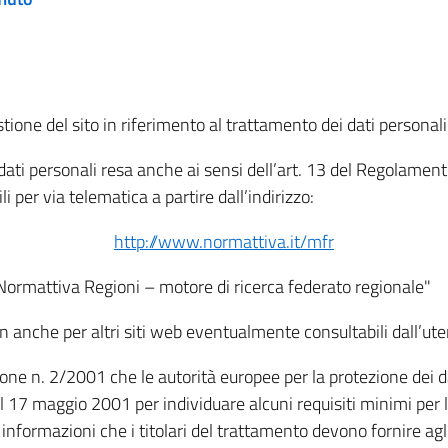
tione del sito in riferimento al trattamento dei dati personali
i dati personali resa anche ai sensi dell’art. 13 del Regolam
i per via telematica a partire dall’indirizzo:
http://www.normattiva.it/mfr
"Normattiva Regioni – motore di ricerca federato regionale"
non anche per altri siti web eventualmente consultabili dall’ute
e n. 2/2001 che le autorità europee per la protezione dei dati 
 17 maggio 2001 per individuare alcuni requisiti minimi per la
le informazioni che i titolari del trattamento devono fornire ag