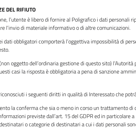
E DEL RIFIUTO
ne, l’utente è libero di fornire al Poligrafico i dati personali 
tare l’invio di materiale informativo o di altre comunicazioni.
 dati obbligatori comporterà l’oggettiva impossibilità di perseg
esto.
non oggetto dell’ordinaria gestione di questo sito) l’Autorità p
questi casi la risposta è obbligatoria a pena di sanzione ammin
riconosciuti i seguenti diritti in qualità di Interessato che potr
tamento la conferma che sia o meno in corso un trattamento di d
informazioni previste dall’art. 15 del GDPR ed in particolare a q
 destinatari o categorie di destinatari a cui i dati personali so