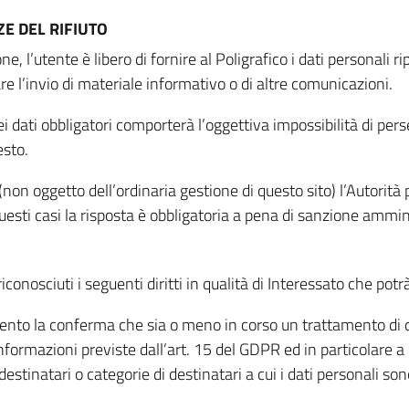
E DEL RIFIUTO
ne, l’utente è libero di fornire al Poligrafico i dati personali 
tare l’invio di materiale informativo o di altre comunicazioni.
 dati obbligatori comporterà l’oggettiva impossibilità di perseg
esto.
non oggetto dell’ordinaria gestione di questo sito) l’Autorità p
questi casi la risposta è obbligatoria a pena di sanzione ammin
riconosciuti i seguenti diritti in qualità di Interessato che potr
tamento la conferma che sia o meno in corso un trattamento di d
informazioni previste dall’art. 15 del GDPR ed in particolare a q
 destinatari o categorie di destinatari a cui i dati personali so