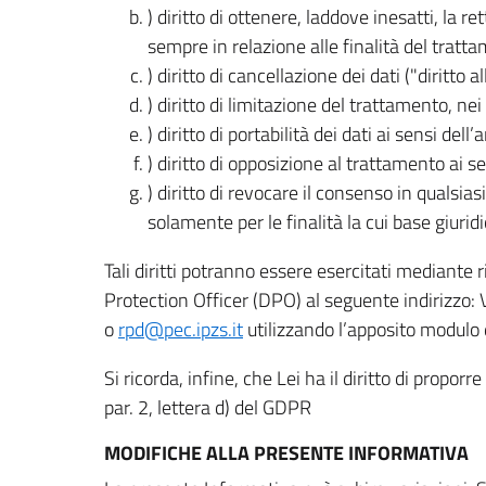
) diritto di ottenere, laddove inesatti, la 
sempre in relazione alle finalità del tratta
) diritto di cancellazione dei dati ("diritto a
) diritto di limitazione del trattamento, nei 
) diritto di portabilità dei dati ai sensi dell’a
) diritto di opposizione al trattamento ai se
) diritto di revocare il consenso in quals
solamente per le finalità la cui base giuridi
Tali diritti potranno essere esercitati mediante
Protection Officer (DPO) al seguente indirizzo:
o
rpd@pec.ipzs.it
utilizzando l’apposito modulo d
Si ricorda, infine, che Lei ha il diritto di propor
par. 2, lettera d) del GDPR
MODIFICHE ALLA PRESENTE INFORMATIVA