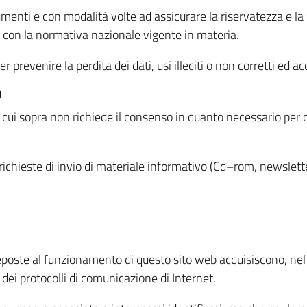
menti e con modalità volte ad assicurare la riservatezza e la s
à con la normativa nazionale vigente in materia.
prevenire la perdita dei dati, usi illeciti o non corretti ed ac
O
 di cui sopra non richiede il consenso in quanto necessario per
o richieste di invio di materiale informativo (Cd–rom, newsletter
eposte al funzionamento di questo sito web acquisiscono, nel c
 dei protocolli di comunicazione di Internet.