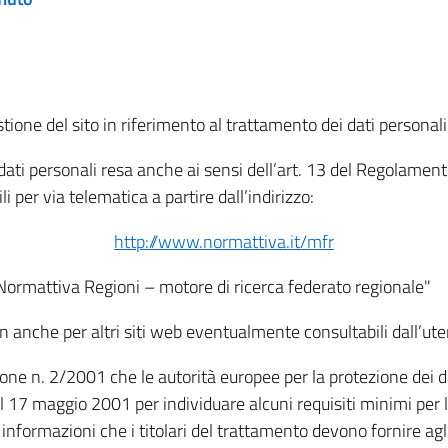
tione del sito in riferimento al trattamento dei dati personali
i dati personali resa anche ai sensi dell’art. 13 del Regolam
i per via telematica a partire dall’indirizzo:
http://www.normattiva.it/mfr
"Normattiva Regioni – motore di ricerca federato regionale"
non anche per altri siti web eventualmente consultabili dall’ute
e n. 2/2001 che le autorità europee per la protezione dei dati 
 17 maggio 2001 per individuare alcuni requisiti minimi per la
le informazioni che i titolari del trattamento devono fornire ag