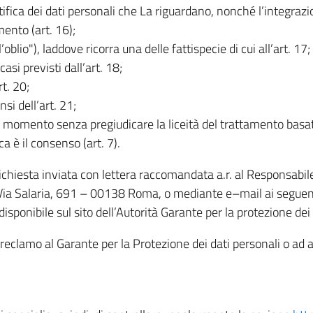
rettifica dei dati personali che La riguardano, nonché l’integraz
mento (art. 16);
ll’oblio"), laddove ricorra una delle fattispecie di cui all’art. 17;
casi previsti dall’art. 18;
rt. 20;
nsi dell’art. 21;
iasi momento senza pregiudicare la liceità del trattamento bas
ca è il consenso (art. 7).
 richiesta inviata con lettera raccomandata a.r. al Responsabi
 Via Salaria, 691 – 00138 Roma, o mediante e–mail ai seguenti 
isponibile sul sito dell’Autorità Garante per la protezione dei
re reclamo al Garante per la Protezione dei dati personali o ad al