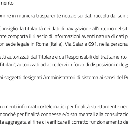
amento.
ire in maniera trasparente notizie sui dati raccolti dal suindic
nsiglio, la titolarità dei dati di navigazione all’interno del sit
te comporta il rilascio di informazioni aventi natura di dati per
, con sede legale in Roma (Italia), Via Salaria 691, nella per
getti autorizzati dal Titolare e da Responsabili del trattament
Titolari", autorizzati ad accedervi in forza di disposizioni di 
i dai soggetti designati Amministratori di sistema ai sensi de
strumenti informatico/telematici per finalità strettamente ne
nonché per finalità connesse e/o strumentali alla consultazion
 aggregata al fine di verificare il corretto funzionamento del