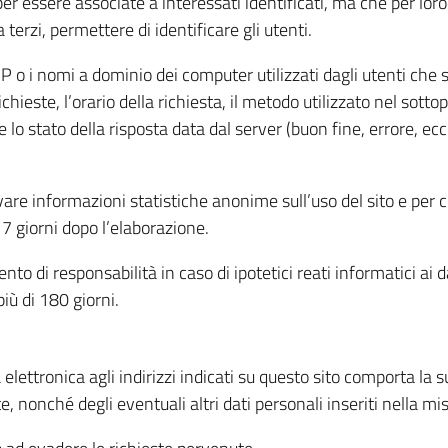
per essere associate a interessati identificati, ma che per lo
terzi, permettere di identificare gli utenti.
 IP o i nomi a dominio dei computer utilizzati dagli utenti che s
hieste, l’orario della richiesta, il metodo utilizzato nel sottop
 lo stato della risposta data dal server (buon fine, errore, ecc
cavare informazioni statistiche anonime sull’uso del sito e per
 giorni dopo l’elaborazione.
nto di responsabilità in caso di ipotetici reati informatici ai 
iù di 180 giorni.
a elettronica agli indirizzi indicati su questo sito comporta la 
, nonché degli eventuali altri dati personali inseriti nella mis