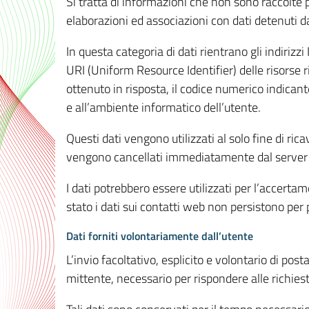
Si tratta di informazioni che non sono raccolte 
elaborazioni ed associazioni con dati detenuti da 
In questa categoria di dati rientrano gli indirizzi
URI (Uniform Resource Identifier) delle risorse ric
ottenuto in risposta, il codice numerico indicante
e all’ambiente informatico dell’utente.
Questi dati vengono utilizzati al solo fine di ri
vengono cancellati immediatamente dal server 7
I dati potrebbero essere utilizzati per l’accertame
stato i dati sui contatti web non persistono per p
Dati forniti volontariamente dall’utente
L’invio facoltativo, esplicito e volontario di post
mittente, necessario per rispondere alle richieste