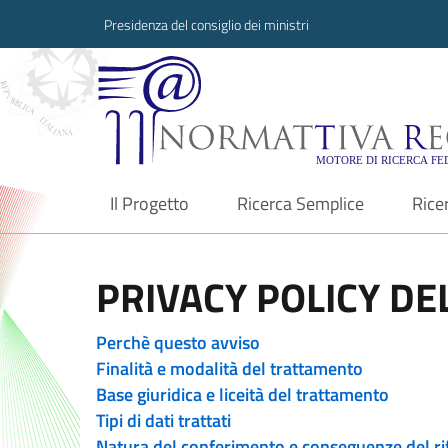
Presidenza del consiglio dei ministri
Normattiva Region
Il Progetto
Ricerca Semplice
Rice
current
PRIVACY POLICY DEL
Perchè questo avviso
Finalità e modalità del trattamento
Base giuridica e liceità del trattamento
Tipi di dati trattati
Natura del conferimento e conseguenze del ri