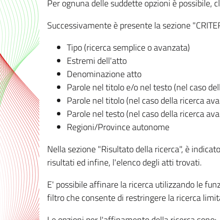
Per ognuna delle suddette opzioni è possibile, cl
Successivamente è presente la sezione "CRITERI D
Tipo (ricerca semplice o avanzata)
Estremi dell'atto
Denominazione atto
Parole nel titolo e/o nel testo (nel caso de
Parole nel titolo (nel caso della ricerca av
Parole nel testo (nel caso della ricerca av
Regioni/Province autonome
Nella sezione "Risultato della ricerca", è indicat
risultati ed infine, l'elenco degli atti trovati.
E' possibile affinare la ricerca utilizzando le fu
filtro che consente di restringere la ricerca lim
Le opzioni per l'affinamento della ricerca sono: