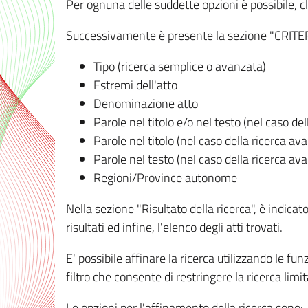
Per ognuna delle suddette opzioni è possibile, cl
Successivamente è presente la sezione "CRITERI D
Tipo (ricerca semplice o avanzata)
Estremi dell'atto
Denominazione atto
Parole nel titolo e/o nel testo (nel caso de
Parole nel titolo (nel caso della ricerca av
Parole nel testo (nel caso della ricerca av
Regioni/Province autonome
Nella sezione "Risultato della ricerca", è indicat
risultati ed infine, l'elenco degli atti trovati.
E' possibile affinare la ricerca utilizzando le fu
filtro che consente di restringere la ricerca lim
Le opzioni per l'affinamento della ricerca sono: