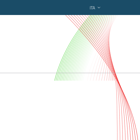
ITA
ederato regionale