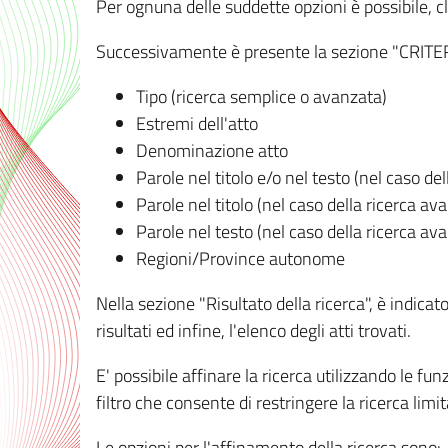
Per ognuna delle suddette opzioni è possibile, cl
Successivamente è presente la sezione "CRITERI D
Tipo (ricerca semplice o avanzata)
Estremi dell'atto
Denominazione atto
Parole nel titolo e/o nel testo (nel caso de
Parole nel titolo (nel caso della ricerca av
Parole nel testo (nel caso della ricerca av
Regioni/Province autonome
Nella sezione "Risultato della ricerca", è indicat
risultati ed infine, l'elenco degli atti trovati.
E' possibile affinare la ricerca utilizzando le fu
filtro che consente di restringere la ricerca lim
Le opzioni per l'affinamento della ricerca sono: